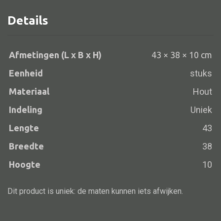
43x38x10
Details
aantal
Alle banken
Afmetingen (L x B x H)
43 × 38 × 10 cm
Bank gestoffeerd
Eenheid
stuks
Bank hout
Materiaal
Hout
Bank IJzer
Indeling
Uniek
Chaise longues
Lengte
43
Poef
Breedte
38
Hoogte
10
Alle lampen
Dit product is uniek: de maten kunnen iets afwijken.
Hanglamp
Tafellamp