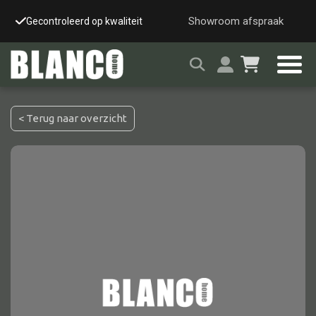
Showroom afspraak
Gecontroleerd op kwaliteit
Snelle & veilige leverin
< Terug naar overzicht
Alle tafels
Salontafel
Eettafel
Wandtafel
Bijzettafel
Bureau
Tafelblad