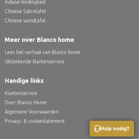
Indiase kledingkast
Bed
Chinese Salontafel
Chinese wandtafel
Meer over Blanco home
Alle oosterse meubels
Oosterse kast
Lees het verhaal van Blanco home
Uitstekende klantenservice
Oosterse tafel
Oosterse tv meubel
Handige links
Oosterse lampen
Klantenservice
Over Blanco Home
Algemene Voorwaarden
Privacy- & cookiestatement
Hulp nodig?