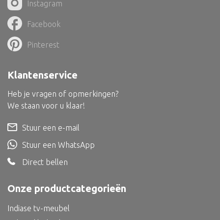
Instagram
Dienblad
Mand
Facebook
Roomdevider
Pinterest
Deco overig
Klantenservice
Heb je vragen of opmerkingen?
We staan voor u klaar!
Alle textiel
Kussen
Stuur een e-mail
Tapijt
Stuur een WhatsApp
Kelim
Direct bellen
Onze productcategorieën
Indiase tv-meubel
Alle bouwmateriaal