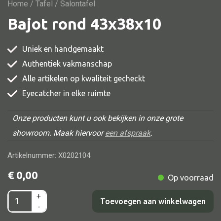
Vitrine
Home
/
Tafel
/ Salontafel
Bajot rond 43x38x10
TV meubel
Rek
Uniek en handgemaakt
Comode
Authentiek vakmanschap
Alle artikelen op kwaliteit gecheckt
Eyecatcher in elke ruimte
Alle stoelen
Onze producten kunt u ook bekijken in onze grote
Eetkamer stoel
showroom. Maak hiervoor
een afspraak
.
Fautteuil
Artikelnummer: X0202104
Barstoel
€
0,00
Op voorraad
Kinderstoel
Kruk
+
Bajot
Toevoegen aan winkelwagen
-
Stoel overig
rond