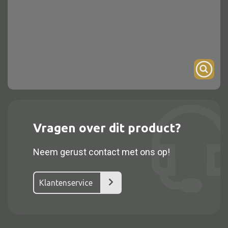
Onderstel
Bartafel
Console
Tafel overig
Alle kasten
Vragen over dit product?
Glaskast
Neem gerust contact met ons op!
Boekenkast
Dressoir
Klantenservice
Nachtkast
Kast overige