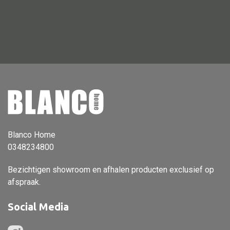
Vloerlamp
Wandlamp
Lampenkappen
Alle deco
Vaas
Blanco Home
Kandelaar
0348234800
Object
Bezichtigen showroom en afhalen producten exclusief op
Pilaar
afspraak.
Pot
Social Media
Schaal