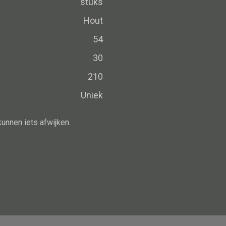
stuks
Schaal
Dienblad
Hout
Mand
54
Roomdevider
30
Deco overig
210
Uniek
kunnen iets afwijken.
Alle oosterse meubels
Oosterse kast
Oosterse tafel
Oosterse tv meubel
Oosterse lampen