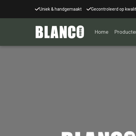
Uniek & handgemaakt
Gecontroleerd op kwalit
Home
Producte
Alle tafels
Salontafel
Eettafel
Wandtafel
Bijzettafel
Bureau
Tafelblad