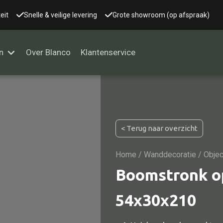
eit
Snelle & veilige levering
Grote showroom (op afspraak)
n
Over Blanco
Klantenservice
Alle kasten
< Terug naar overzicht
Glaskast
Boekenkast
Home
/
Wanddecoratie
/ Objec
Dressoir
Boomstronk op
Nachtkast
54x30x210
Kast overige
Vitrine