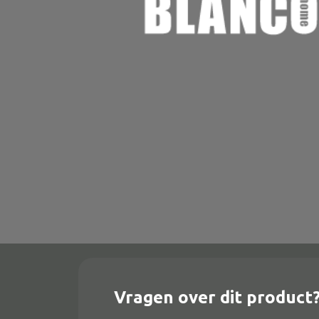
Onderstel
Bartafel
Console
Tafel overig
Alle banken
Bank gestoffeerd
Bank hout
Bank IJzer
Chaise longues
Vragen over dit product
Poef