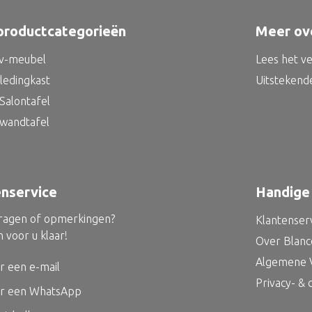
productcategorieën
Meer ov
tv-meubel
Lees het v
kledingkast
Uitstekend
Salontafel
 wandtafel
enservice
Handige 
vragen of opmerkingen?
Klantenser
 voor u klaar!
Over Blan
Algemene 
r een e-mail
Privacy- &
ur een WhatsApp