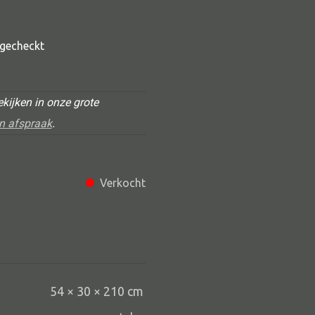
t gecheckt
kijken in onze grote
n afspraak
.
Alle deco
Verkocht
Vaas
Kandelaar
Object
Pilaar
54 × 30 × 210 cm
Pot