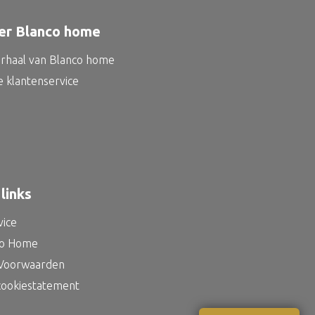
er Blanco home
erhaal van Blanco home
e klantenservice
links
vice
co Home
Voorwaarden
 cookiestatement