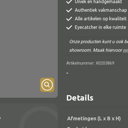
Uniek en handgemaakt
TV meubel
Authentiek vakmanschap
Rek
Alle artikelen op kwalitei
Eyecatcher in elke ruimte
Comode
Onze producten kunt u ook be
showroom. Maak hiervoor
ee
Artikelnummer: X0203869
Alle lampen
-
Hanglamp
Tafellamp
Details
Vloerlamp
Wandlamp
?
Afmetingen (L x B x H)
Lampenkappen