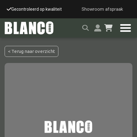
Showroom afspraak
Gecontroleerd op kwaliteit
Snelle & veilige leverin
< Terug naar overzicht
Alle tafels
Salontafel
Eettafel
Wandtafel
Bijzettafel
Bureau
Tafelblad