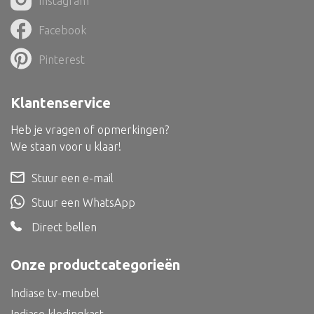
Instagram
Dienblad
Facebook
Mand
Roomdevider
Pinterest
Deco overig
Klantenservice
Heb je vragen of opmerkingen?
We staan voor u klaar!
Alle textiel
Stuur een e-mail
Kussen
Stuur een WhatsApp
Tapijt
Direct bellen
Kelim
Onze productcategorieën
Indiase tv-meubel
Alle bouwmateriaal