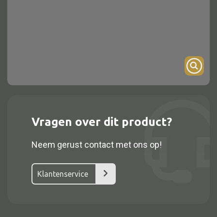
Onderstel
Bartafel
Console
Tafel overig
Alle kasten
Vragen over dit product?
Glaskast
Neem gerust contact met ons op!
Boekenkast
Dressoir
Klantenservice
Nachtkast
Kast overige