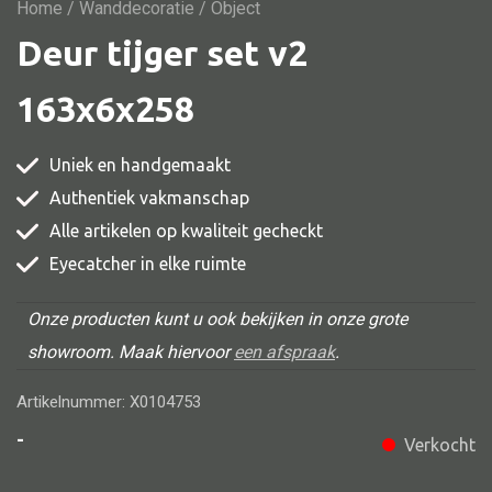
Vitrine
Home
/
Wanddecoratie
/ Object
Deur tijger set v2
TV meubel
Rek
163x6x258
Comode
Uniek en handgemaakt
Authentiek vakmanschap
Alle artikelen op kwaliteit gecheckt
Alle stoelen
Eyecatcher in elke ruimte
Eetkamer stoel
Fautteuil
Onze producten kunt u ook bekijken in onze grote
showroom. Maak hiervoor
een afspraak
.
Barstoel
Kinderstoel
Artikelnummer: X0104753
Kruk
-
Verkocht
Stoel overig