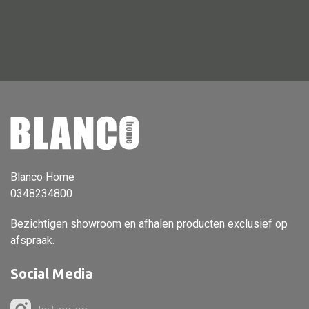
Vloerlamp
Wandlamp
Lampenkappen
Alle deco
Vaas
Blanco Home
0348234800
Kandelaar
Object
Bezichtigen showroom en afhalen producten exclusief op
afspraak.
Pilaar
Pot
Social Media
Schaal