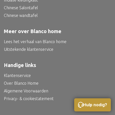
Indiase kledingkast
Bed
Chinese Salontafel
Chinese wandtafel
Meer over Blanco home
Alle oosterse meubels
Lees het verhaal van Blanco home
Oosterse kast
Uitstekende klantenservice
Oosterse tafel
Oosterse tv meubel
Handige links
Oosterse lampen
Klantenservice
Over Blanco Home
Algemene Voorwaarden
Privacy- & cookiestatement
Hulp nodig?