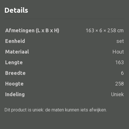
Details
Alle banken
Afmetingen (L x B x H)
163 × 6 × 258 cm
Bank gestoffeerd
Eenheid
set
Bank hout
Materiaal
Hout
Bank IJzer
Lengte
163
Chaise longues
Breedte
6
Poef
Hoogte
258
Indeling
Uniek
Alle lampen
Dit product is uniek: de maten kunnen iets afwijken.
Hanglamp
Tafellamp