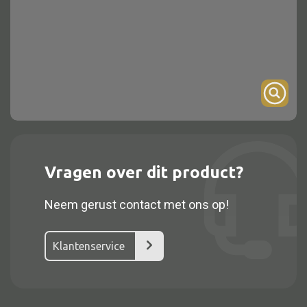
Onderstel
Bartafel
Console
Tafel overig
Alle kasten
Vragen over dit product?
Glaskast
Neem gerust contact met ons op!
Boekenkast
Dressoir
Klantenservice
Nachtkast
Kast overige