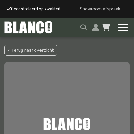
Showroom afspraak
Gecontroleerd op kwaliteit
Snelle & veilige leverin
< Terug naar overzicht
Alle tafels
Salontafel
Eettafel
Wandtafel
Bijzettafel
Bureau
Tafelblad