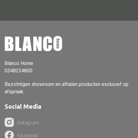
Vloerlamp
Wandlamp
Lampenkappen
Blanco Home
Alle deco
0348234800
Vaas
Bezichtigen showroom en afhalen producten exclusief op
Kandelaar
afspraak.
Object
Social Media
Pilaar
Pot
Instagram
Schaal
Facebook