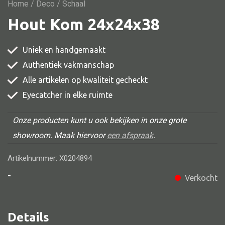
Vitrine
Home
/
Deco
/ Schaal
Hout Kom 24x24x38
TV meubel
Rek
Uniek en handgemaakt
Comode
Authentiek vakmanschap
Alle artikelen op kwaliteit gecheckt
Eyecatcher in elke ruimte
Alle stoelen
Onze producten kunt u ook bekijken in onze grote
Eetkamer stoel
showroom. Maak hiervoor
een afspraak
.
Fautteuil
Artikelnummer: X0204894
Barstoel
-
Verkocht
Kinderstoel
Kruk
Details
Stoel overig