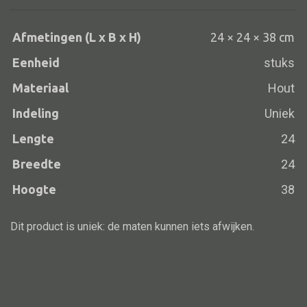
Afmetingen (L x B x H)
24 × 24 × 38 cm
Eenheid
stuks
Alle banken
Bank gestoffeerd
Materiaal
Hout
Bank hout
Indeling
Uniek
Bank IJzer
Lengte
24
Chaise longues
Breedte
24
Poef
Hoogte
38
Dit product is uniek: de maten kunnen iets afwijken.
Alle lampen
Hanglamp
Tafellamp