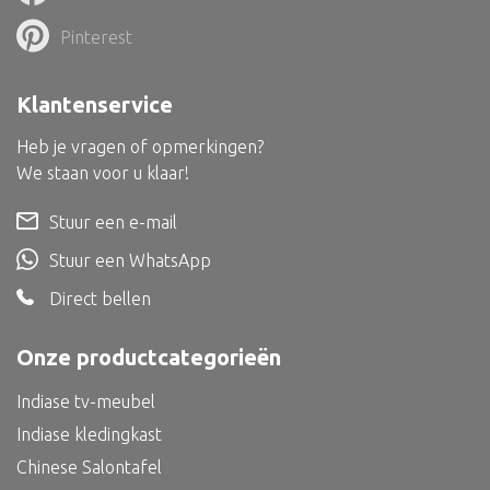
Dienblad
Pinterest
Mand
Roomdevider
Klantenservice
Deco overig
Heb je vragen of opmerkingen?
We staan voor u klaar!
Stuur een e-mail
Alle textiel
Stuur een WhatsApp
Kussen
Direct bellen
Tapijt
Onze productcategorieën
Kelim
Indiase tv-meubel
Indiase kledingkast
Chinese Salontafel
Alle bouwmateriaal