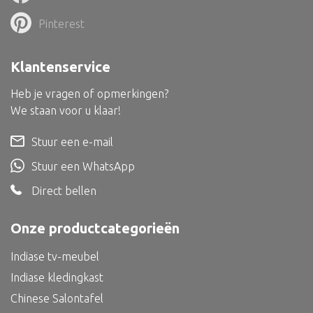
Dienblad
Pinterest
Mand
Roomdevider
Klantenservice
Deco overig
Heb je vragen of opmerkingen?
We staan voor u klaar!
Stuur een e-mail
Alle textiel
Stuur een WhatsApp
Kussen
Direct bellen
Tapijt
Onze productcategorieën
Kelim
Indiase tv-meubel
Indiase kledingkast
Chinese Salontafel
Alle bouwmateriaal