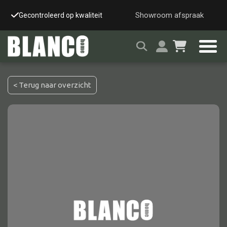
Showroom afspraak
Gecontroleerd op kwaliteit
Snelle & veilige leverin
< Terug naar overzicht
Alle tafels
Salontafel
Eettafel
Wandtafel
Bijzettafel
Bureau
Tafelblad