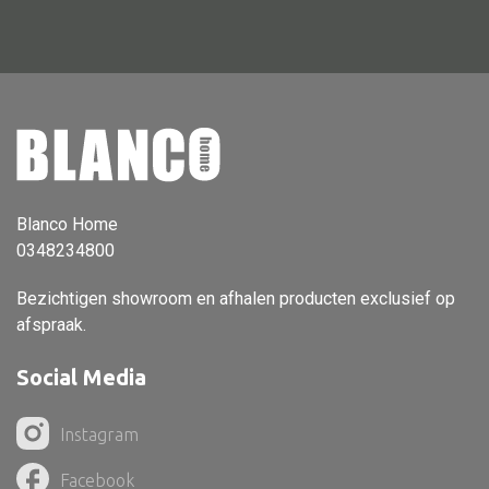
Vloerlamp
Wandlamp
Lampenkappen
Blanco Home
Alle deco
0348234800
Vaas
Bezichtigen showroom en afhalen producten exclusief op
Kandelaar
afspraak.
Object
Social Media
Pilaar
Pot
Instagram
Schaal
Facebook