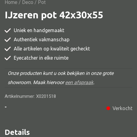
Vitrine
Home
/
Deco
/ Pot
IJzeren pot 42x30x55
TV meubel
Rek
Uniek en handgemaakt
Comode
Authentiek vakmanschap
Alle artikelen op kwaliteit gecheckt
Eyecatcher in elke ruimte
Alle stoelen
Onze producten kunt u ook bekijken in onze grote
Eetkamer stoel
showroom. Maak hiervoor
een afspraak
.
Fautteuil
Artikelnummer: X0201518
Barstoel
-
Verkocht
Kinderstoel
Kruk
Details
Stoel overig