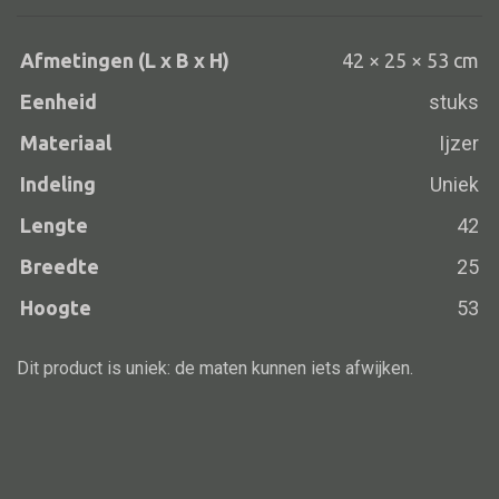
Afmetingen (L x B x H)
42 × 25 × 53 cm
Eenheid
stuks
Alle banken
Bank gestoffeerd
Materiaal
Ijzer
Bank hout
Indeling
Uniek
Bank IJzer
Lengte
42
Chaise longues
Breedte
25
Poef
Hoogte
53
Dit product is uniek: de maten kunnen iets afwijken.
Alle lampen
Hanglamp
Tafellamp