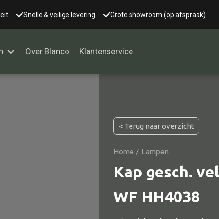
eit
Snelle & veilige levering
Grote showroom (op afspraak)
n
Over Blanco
Klantenservice
Alle kasten
< Terug naar overzicht
Glaskast
Boekenkast
Home
/ Lampen
Dressoir
Kap gesch. ve
Nachtkast
WF HH4038
Kast overige
Vitrine