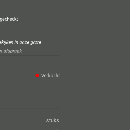
t gecheckt
kijken in onze grote
n afspraak
.
Alle deco
Verkocht
Vaas
Kandelaar
Object
Pilaar
stuks
Pot