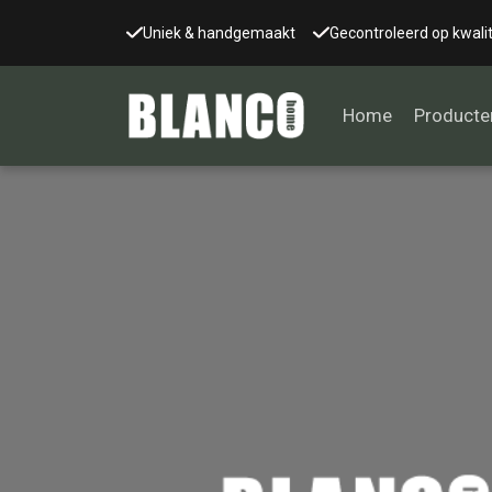
Uniek & handgemaakt
Gecontroleerd op kwalit
Home
Producte
Alle tafels
Salontafel
Eettafel
Wandtafel
Bijzettafel
Bureau
Tafelblad