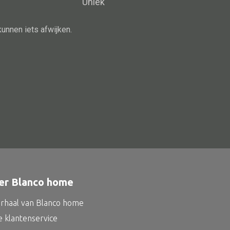
Uniek
Schaal
Dienblad
kunnen iets afwijken.
Mand
Roomdevider
Deco overig
Alle oosterse meubels
Oosterse kast
Oosterse tafel
er Blanco home
Oosterse tv meubel
Oosterse lampen
erhaal van Blanco home
e klantenservice