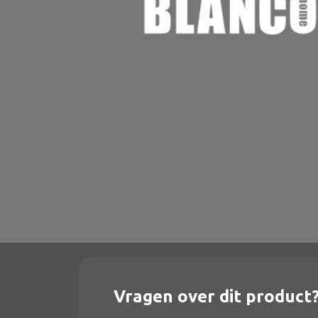
Onderstel
Bartafel
Console
Tafel overig
Alle banken
Bank gestoffeerd
Bank hout
Bank IJzer
Chaise longues
Vragen over dit product
Poef