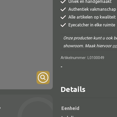
Uniek en handgemaakt
TV meubel
Authentiek vakmanschap
Rek
Alle artikelen op kwalitei
Eyecatcher in elke ruimte
Comode
Onze producten kunt u ook be
showroom. Maak hiervoor
ee
Artikelnummer: L0100049
Alle lampen
-
Hanglamp
Tafellamp
Details
Vloerlamp
Wandlamp
?
Eenheid
Lampenkappen