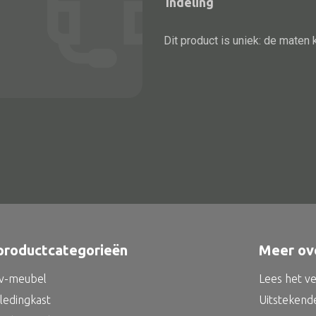
Indeling
Dit product is uniek: de maten 
Alle bouwmateriaal
Bed
productcategorieën
Meer ov
tv-meubel
Lees het v
kledingkast
Uitstekend