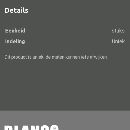
Details
Alle banken
Eenheid
stuks
Bank gestoffeerd
Indeling
Uniek
Bank hout
Bank IJzer
Dit product is uniek: de maten kunnen iets afwijken.
Chaise longues
Poef
Alle lampen
Hanglamp
Tafellamp