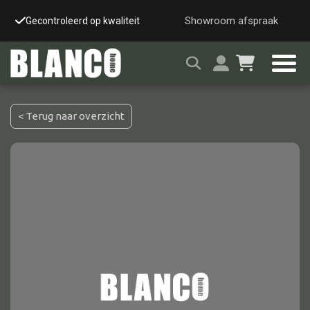
Showroom afspraak
Gecontroleerd op kwaliteit
Snelle & veilige leverin
< Terug naar overzicht
Alle tafels
Salontafel
Eettafel
Wandtafel
Bijzettafel
Bureau
Tafelblad