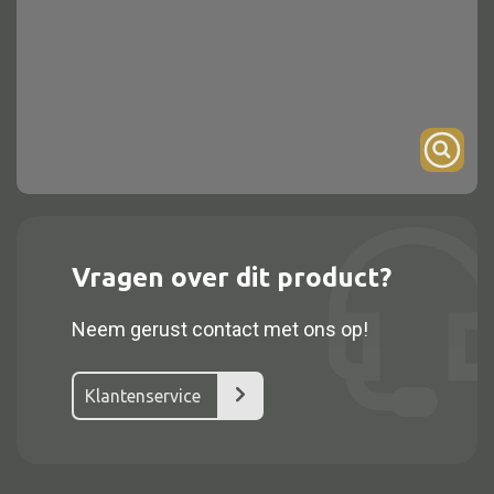
Onderstel
Bartafel
Console
Tafel overig
Alle kasten
Vragen over dit product?
Glaskast
Neem gerust contact met ons op!
Boekenkast
Dressoir
Klantenservice
Nachtkast
Kast overige