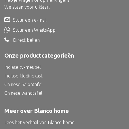
Heb je vragen of opmerkingen?
Dienblad
We staan voor u klaar!
Mand
Stuur een e-mail
Roomdevider
Stuur een WhatsApp
Deco overig
Direct bellen
Onze productcategorieën
Alle textiel
Indiase tv-meubel
Kussen
Indiase kledingkast
Tapijt
Chinese Salontafel
Chinese wandtafel
Kelim
Meer over Blanco home
Lees het verhaal van Blanco home
Alle bouwmateriaal