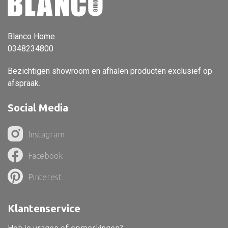
Vloerlamp
Wandlamp
Blanco Home
0348234800
Lampenkappen
Bezichtigen showroom en afhalen producten exclusief op
afspraak.
Social Media
Alle deco
Vaas
Instagram
Kandelaar
Facebook
Object
Pinterest
Pilaar
Pot
Klantenservice
Schaal