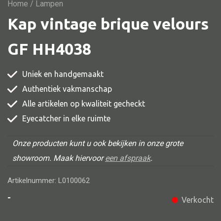
Vitrine
Home
/ Lampen
Kap vintage brique velours
TV meubel
Rek
GF HH4038
Comode
Uniek en handgemaakt
Authentiek vakmanschap
Alle artikelen op kwaliteit gecheckt
Alle stoelen
Eyecatcher in elke ruimte
Eetkamer stoel
Fautteuil
Onze producten kunt u ook bekijken in onze grote
showroom. Maak hiervoor
een afspraak
.
Barstoel
Kinderstoel
Artikelnummer: L0100062
Kruk
-
Verkocht
Stoel overig