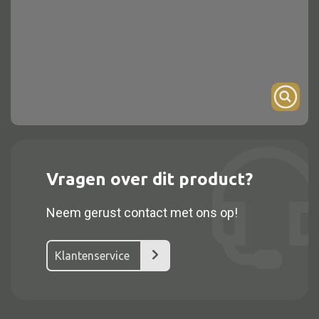
Onderstel
Bartafel
Console
Tafel overig
Alle kasten
Vragen over dit product?
Glaskast
Neem gerust contact met ons op!
Boekenkast
Dressoir
Klantenservice
Nachtkast
Kast overige