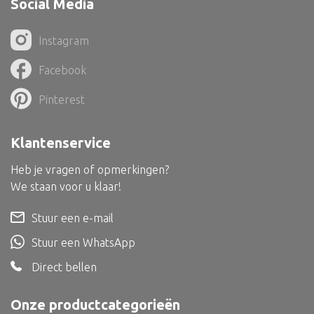
Social Media
Dienblad
Mand
Instagram
Roomdevider
Facebook
Deco overig
Pinterest
Klantenservice
Alle textiel
Heb je vragen of opmerkingen?
Kussen
We staan voor u klaar!
Tapijt
Stuur een e-mail
Kelim
Stuur een WhatsApp
Direct bellen
Onze productcategorieën
Alle bouwmateriaal