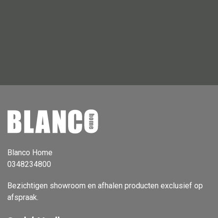
Vloerlamp
Wandlamp
Lampenkappen
Alle deco
Vaas
Kandelaar
Blanco Home
Object
0348234800
Pilaar
Bezichtigen showroom en afhalen producten exclusief op
Pot
afspraak.
Schaal