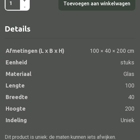
+
Kast
Toevoegen aan winkelwagen
-
2dr
zwart/nat
Details
Alle banken
100x40x200
aantal
Bank gestoffeerd
Bank hout
Afmetingen (L x B x H)
100 × 40 × 200 cm
Bank IJzer
Eenheid
stuks
Chaise longues
Materiaal
Glas
Poef
Lengte
100
Breedte
40
Hoogte
200
Alle lampen
Indeling
Uniek
Hanglamp
Dit product is uniek: de maten kunnen iets afwijken.
Tafellamp