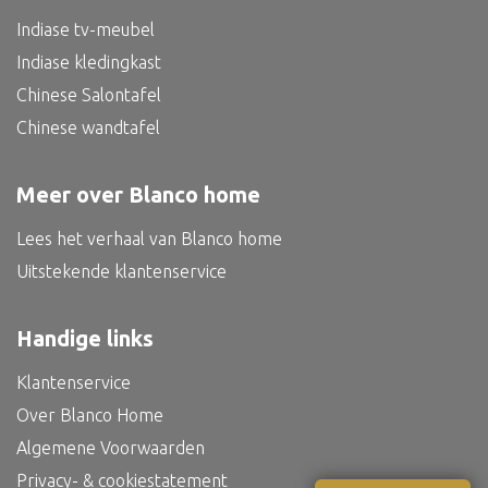
Bed
Indiase tv-meubel
Indiase kledingkast
Chinese Salontafel
Chinese wandtafel
Alle oosterse meubels
Oosterse kast
Meer over Blanco home
Oosterse tafel
Lees het verhaal van Blanco home
Oosterse tv meubel
Uitstekende klantenservice
Oosterse lampen
Handige links
Klantenservice
Over Blanco Home
Algemene Voorwaarden
Privacy- & cookiestatement