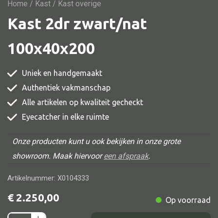
Vitrine
Home
/
Kast
/ Kast overige
Kast 2dr zwart/nat
TV meubel
Rek
100x40x200
Comode
Uniek en handgemaakt
Authentiek vakmanschap
Alle artikelen op kwaliteit gecheckt
Alle stoelen
Eyecatcher in elke ruimte
Eetkamer stoel
Fautteuil
Onze producten kunt u ook bekijken in onze grote
showroom. Maak hiervoor
een afspraak
.
Barstoel
Kinderstoel
Artikelnummer: X0104333
Kruk
€
2.250,00
Op voorraad
Stoel overig