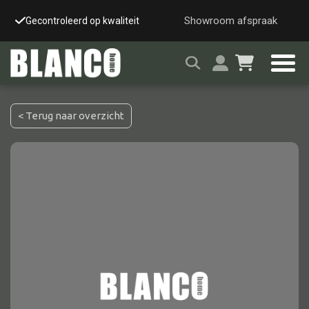
Showroom afspraak
Gecontroleerd op kwaliteit
Snelle & veilige leverin
< Terug naar overzicht
Alle tafels
Salontafel
Eettafel
Wandtafel
Bijzettafel
Bureau
Tafelblad