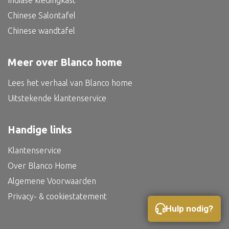
Indiase kledingkast
Bed
Chinese Salontafel
Chinese wandtafel
Meer over Blanco home
Alle oosterse meubels
Lees het verhaal van Blanco home
Oosterse kast
Uitstekende klantenservice
Oosterse tafel
Oosterse tv meubel
Handige links
Oosterse lampen
Klantenservice
Over Blanco Home
Algemene Voorwaarden
Privacy- & cookiestatement
Hulp nodig?