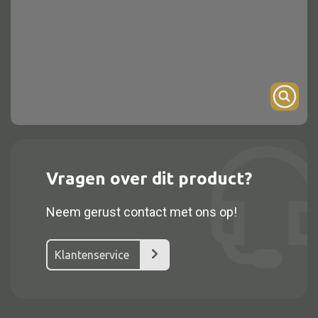
Onderstel
Bartafel
Console
Tafel overig
Alle kasten
Vragen over dit product?
Glaskast
Neem gerust contact met ons op!
Boekenkast
Dressoir
Klantenservice
Nachtkast
Kast overige