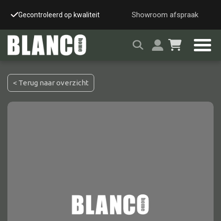
Showroom afspraak
Gecontroleerd op kwaliteit
Snelle & veilige leverin
< Terug naar overzicht
Alle tafels
Salontafel
Eettafel
Wandtafel
Bijzettafel
Bureau
Tafelblad