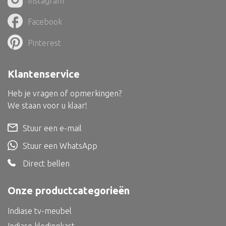
Instagram
Dienblad
Facebook
Mand
Roomdevider
Pinterest
Deco overig
Klantenservice
Heb je vragen of opmerkingen?
We staan voor u klaar!
Alle textiel
Stuur een e-mail
Kussen
Stuur een WhatsApp
Tapijt
Direct bellen
Kelim
Onze productcategorieën
Indiase tv-meubel
Alle bouwmateriaal