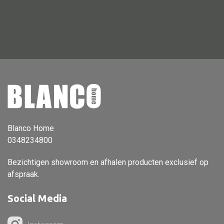
Vloerlamp
Wandlamp
Lampenkappen
Alle deco
Vaas
Blanco Home
0348234800
Kandelaar
Object
Bezichtigen showroom en afhalen producten exclusief op
afspraak.
Pilaar
Pot
Social Media
Schaal