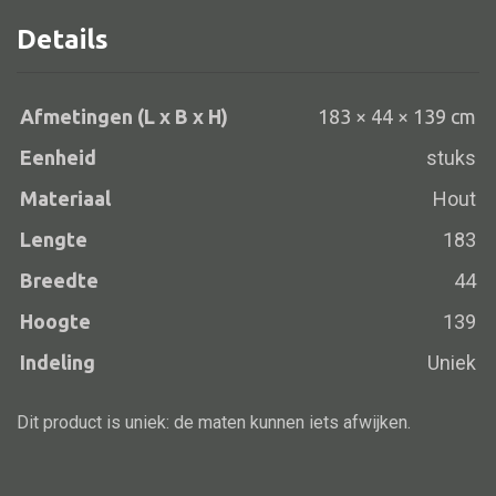
Details
Alle banken
Afmetingen (L x B x H)
183 × 44 × 139 cm
Bank gestoffeerd
Eenheid
stuks
Bank hout
Materiaal
Hout
Bank IJzer
Lengte
183
Chaise longues
Breedte
44
Poef
Hoogte
139
Indeling
Uniek
Alle lampen
Dit product is uniek: de maten kunnen iets afwijken.
Hanglamp
Tafellamp