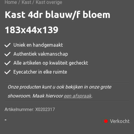
Vitrine
Home
/
Kast
/ Kast overige
Kast 4dr blauw/f bloem
TV meubel
Rek
183x44x139
Comode
Uniek en handgemaakt
Authentiek vakmanschap
Alle artikelen op kwaliteit gecheckt
Alle stoelen
Eyecatcher in elke ruimte
Eetkamer stoel
Fautteuil
Onze producten kunt u ook bekijken in onze grote
showroom. Maak hiervoor
een afspraak
.
Barstoel
Kinderstoel
Artikelnummer: X0202317
Kruk
-
Verkocht
Stoel overig