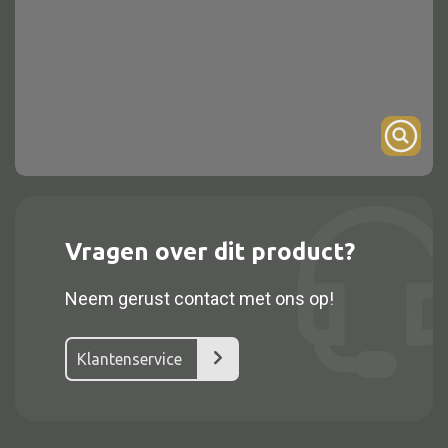
Onderstel
Bartafel
Console
Tafel overig
Alle kasten
Vragen over dit product?
Glaskast
Neem gerust contact met ons op!
Boekenkast
Dressoir
Klantenservice
Nachtkast
Kast overige