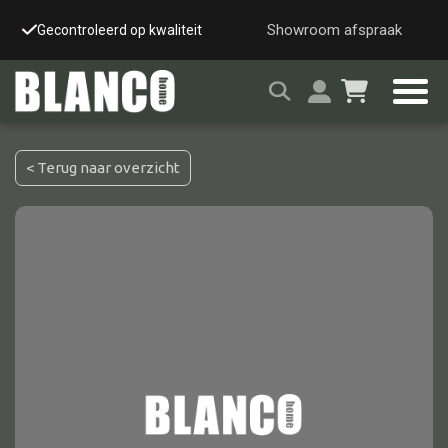
Showroom afspraak
Gecontroleerd op kwaliteit
Snelle & veilige leverin
< Terug naar overzicht
Alle tafels
Salontafel
Eettafel
Wandtafel
Bijzettafel
Bureau
Tafelblad