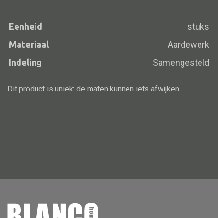
Eenheid
stuks
Materiaal
Aardewerk
Alle banken
Bank gestoffeerd
Indeling
Samengesteld
Bank hout
Dit product is uniek: de maten kunnen iets afwijken.
Bank IJzer
Chaise longues
Poef
Alle lampen
Hanglamp
Tafellamp