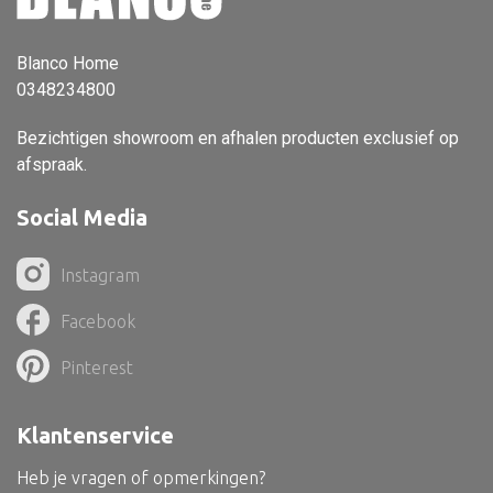
Vloerlamp
Blanco Home
Wandlamp
0348234800
Lampenkappen
Bezichtigen showroom en afhalen producten exclusief op
afspraak.
Social Media
Alle deco
Vaas
Instagram
Kandelaar
Facebook
Object
Pinterest
Pilaar
Pot
Klantenservice
Schaal
Heb je vragen of opmerkingen?