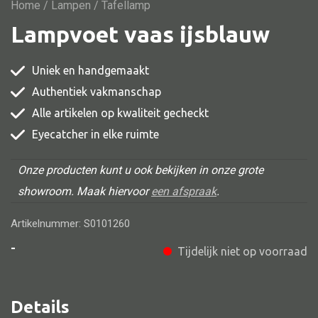
Vitrine
Home
/
Lampen
/ Tafellamp
Lampvoet vaas ijsblauw
TV meubel
Rek
Uniek en handgemaakt
Comode
Authentiek vakmanschap
Alle artikelen op kwaliteit gecheckt
Eyecatcher in elke ruimte
Alle stoelen
Onze producten kunt u ook bekijken in onze grote
Eetkamer stoel
showroom. Maak hiervoor
een afspraak
.
Fautteuil
Artikelnummer: S0101260
Barstoel
-
Tijdelijk niet op voorraad
Kinderstoel
Kruk
Details
Stoel overig