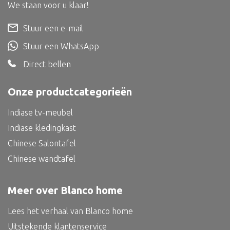
Dienblad
We staan voor u klaar!
Mand
Stuur een e-mail
Roomdevider
Stuur een WhatsApp
Deco overig
Direct bellen
Onze productcategorieën
Indiase tv-meubel
Alle textiel
Indiase kledingkast
Kussen
Chinese Salontafel
Tapijt
Chinese wandtafel
Kelim
Meer over Blanco home
Lees het verhaal van Blanco home
Alle bouwmateriaal
Uitstekende klantenservice