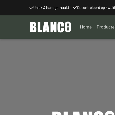
Uniek & handgemaakt
Gecontroleerd op kwalit
Home
Producte
Alle tafels
Salontafel
Eettafel
Wandtafel
Bijzettafel
Bureau
Tafelblad