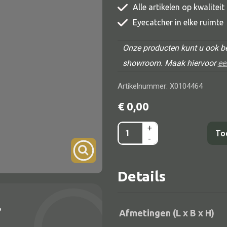
Alle artikelen op kwalitei
TV meubel
Eyecatcher in elke ruimte
Rek
Onze producten kunt u ook be
Comode
showroom. Maak hiervoor
ee
Artikelnummer: X0104464
€
0,00
Alle lampen
+
Pot+deksel
To
-
Hanglamp
Han
Tafellamp
Style
Details
aantal
Vloerlamp
Wandlamp
?
Lampenkappen
Afmetingen (L x B x H)