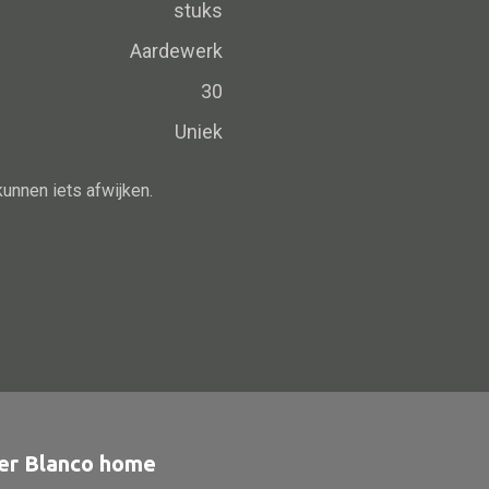
Schaal
stuks
Dienblad
Aardewerk
Mand
30
Roomdevider
Uniek
Deco overig
kunnen iets afwijken.
Alle oosterse meubels
Oosterse kast
Oosterse tafel
Oosterse tv meubel
Oosterse lampen
er Blanco home