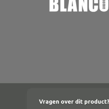
Onderstel
Bartafel
Console
Tafel overig
Alle banken
Bank gestoffeerd
Bank hout
Bank IJzer
Chaise longues
Vragen over dit product
Poef