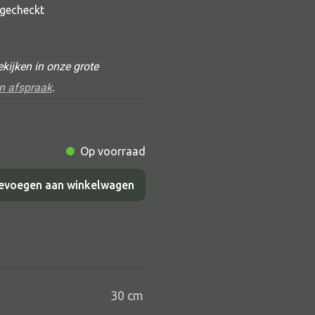
t gecheckt
kijken in onze grote
n afspraak
.
Op voorraad
Alle deco
evoegen aan winkelwagen
Vaas
Kandelaar
Object
Pilaar
Pot
30 cm