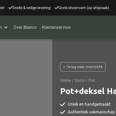
eit
Snelle & veilige levering
Grote showroom (op afspraak)
n
Over Blanco
Klantenservice
Alle kasten
< Terug naar overzicht
Glaskast
Boekenkast
Home
/
Deco
/ Pot
Dressoir
Pot+deksel Ha
Nachtkast
Uniek en handgemaakt
Kast overige
Authentiek vakmanschap
Vitrine