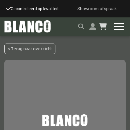
Showroom afspraak
Gecontroleerd op kwaliteit
Snelle & veilige leverin
< Terug naar overzicht
Alle tafels
Salontafel
Eettafel
Wandtafel
Bijzettafel
Bureau
Tafelblad