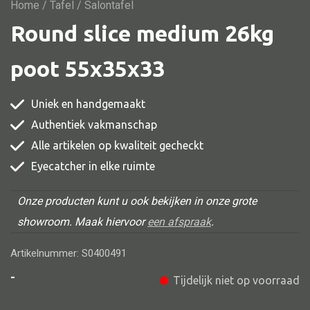
Vitrine
Home
/
Tafel
/ Salontafel
Round slice medium 26kg
TV meubel
Rek
poot 55x35x33
Comode
Uniek en handgemaakt
Authentiek vakmanschap
Alle artikelen op kwaliteit gecheckt
Alle stoelen
Eyecatcher in elke ruimte
Eetkamer stoel
Fautteuil
Onze producten kunt u ook bekijken in onze grote
showroom. Maak hiervoor
een afspraak
.
Barstoel
Kinderstoel
Artikelnummer: S0400491
Kruk
-
Tijdelijk niet op voorraad
Stoel overig