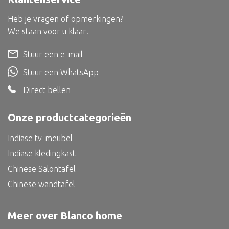
Dienblad
Heb je vragen of opmerkingen?
Mand
We staan voor u klaar!
Roomdevider
Stuur een e-mail
Deco overig
Stuur een WhatsApp
Direct bellen
Alle textiel
Onze productcategorieën
Kussen
Indiase tv-meubel
Tapijt
Indiase kledingkast
Kelim
Chinese Salontafel
Chinese wandtafel
Meer over Blanco home
Alle bouwmateriaal