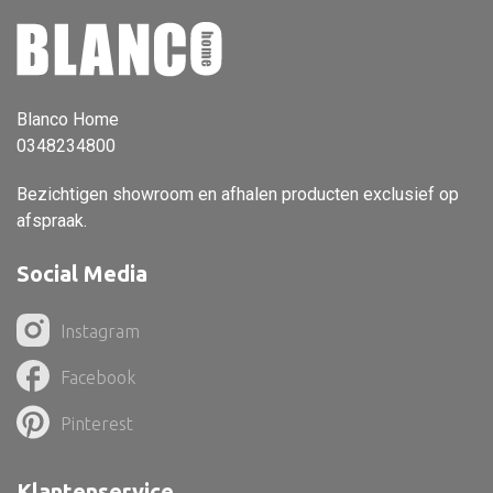
Vloerlamp
Wandlamp
Lampenkappen
Blanco Home
0348234800
Bezichtigen showroom en afhalen producten exclusief op
afspraak.
Alle deco
Vaas
Social Media
Kandelaar
Instagram
Object
Facebook
Pilaar
Pinterest
Pot
Schaal
Klantenservice