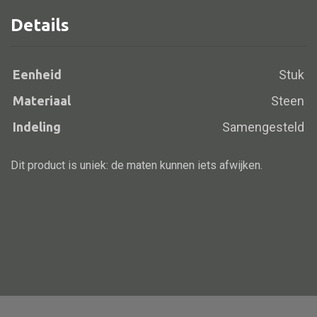
Details
Alle banken
Eenheid
Stuk
Bank gestoffeerd
Materiaal
Steen
Bank hout
Indeling
Samengesteld
Bank IJzer
Chaise longues
Dit product is uniek: de maten kunnen iets afwijken.
Poef
Alle lampen
Hanglamp
Tafellamp