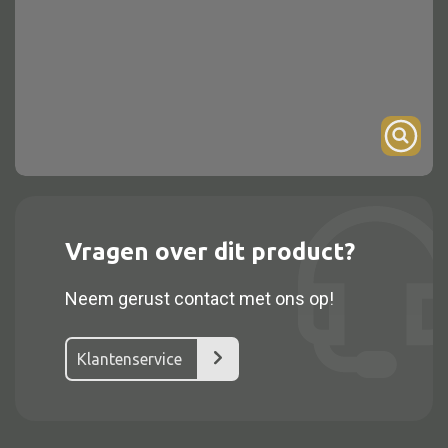
Onderstel
Bartafel
Console
Tafel overig
Alle kasten
Vragen over dit product?
Glaskast
Neem gerust contact met ons op!
Boekenkast
Dressoir
Klantenservice
Nachtkast
Kast overige