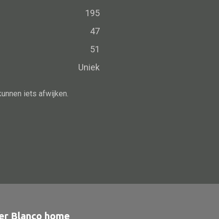
Schaal
195
Dienblad
47
Mand
51
Roomdevider
Uniek
Deco overig
kunnen iets afwijken.
Alle oosterse meubels
Oosterse kast
Oosterse tafel
Oosterse tv meubel
Oosterse lampen
er Blanco home