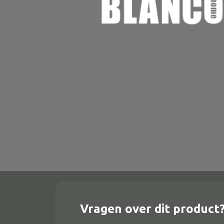
Onderstel
Bartafel
Console
Tafel overig
Alle banken
Bank gestoffeerd
Bank hout
Bank IJzer
Chaise longues
Vragen over dit product
Poef