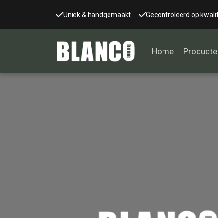
Uniek & handgemaakt
Gecontroleerd op kwalit
Home
Producte
Alle tafels
Salontafel
Eettafel
Wandtafel
Bijzettafel
Bureau
Tafelblad