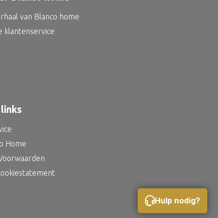
erhaal van Blanco home
e klantenservice
links
vice
co Home
Voorwaarden
 cookiestatement
Hulp nodig?