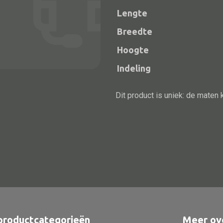
Lengte
Breedte
Hoogte
Indeling
Dit product is uniek: de maten 
Alle bouwmateriaal
Bed
productcategorieën
Meer ov