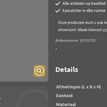
Alle artikelen op kwalitei
TV meubel
Eyecatcher in elke ruimte
Rek
Onze producten kunt u ook be
Comode
showroom. Maak hiervoor
ee
Artikelnummer: X0103703
-
Alle lampen
Hanglamp
Details
Tafellamp
Vloerlamp
Afmetingen (L x B x H)
Wandlamp
Eenheid
?
Lampenkappen
Materiaal