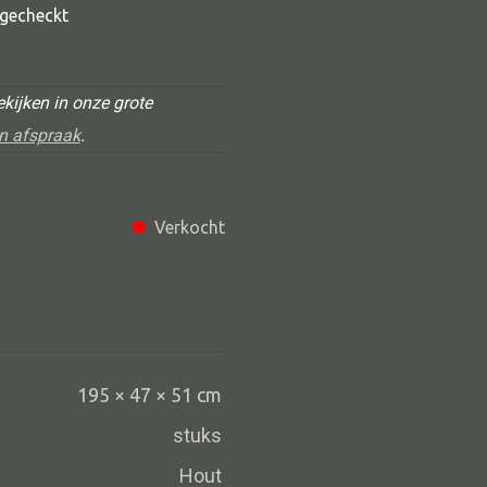
t gecheckt
kijken in onze grote
n afspraak
.
Verkocht
Alle deco
Vaas
Kandelaar
Object
195 × 47 × 51 cm
Pilaar
stuks
Pot
Hout