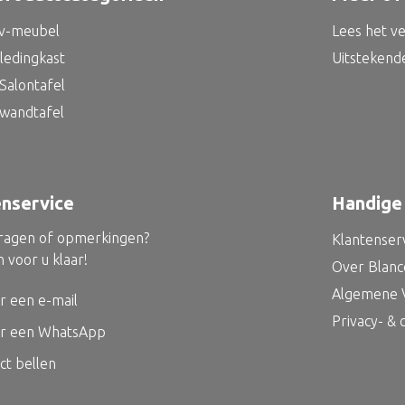
tv-meubel
Lees het v
kledingkast
Uitstekend
Salontafel
 wandtafel
enservice
Handige 
vragen of opmerkingen?
Klantenser
 voor u klaar!
Over Blan
Algemene 
r een e-mail
Privacy- &
ur een WhatsApp
ct bellen