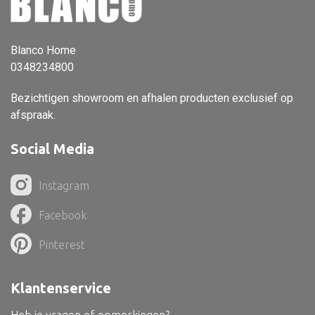
Vloerlamp
Wandlamp
Blanco Home
0348234800
Lampenkappen
Bezichtigen showroom en afhalen producten exclusief op
afspraak.
Social Media
Alle deco
Vaas
Instagram
Kandelaar
Facebook
Object
Pinterest
Pilaar
Pot
Klantenservice
Schaal