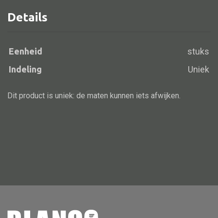
Details
Alle banken
Eenheid
stuks
Bank gestoffeerd
Indeling
Uniek
Bank hout
Bank IJzer
Dit product is uniek: de maten kunnen iets afwijken.
Chaise longues
Poef
Alle lampen
Hanglamp
Tafellamp