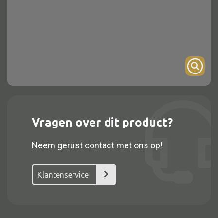
Onderstel
Bartafel
Console
Tafel overig
Alle kasten
Vragen over dit product?
Glaskast
Neem gerust contact met ons op!
Boekenkast
Dressoir
Klantenservice
Nachtkast
Kast overige