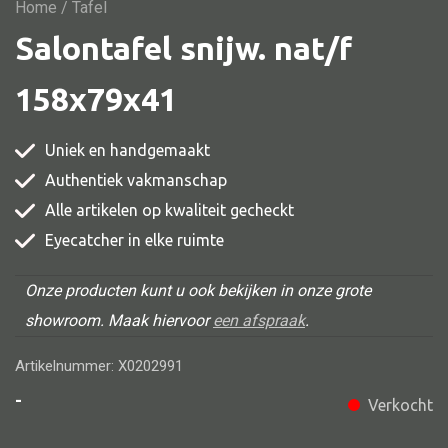
Vitrine
Home
/ Tafel
Salontafel snijw. nat/f
TV meubel
Rek
158x79x41
Comode
Uniek en handgemaakt
Authentiek vakmanschap
Alle artikelen op kwaliteit gecheckt
Alle stoelen
Eyecatcher in elke ruimte
Eetkamer stoel
Fautteuil
Onze producten kunt u ook bekijken in onze grote
showroom. Maak hiervoor
een afspraak
.
Barstoel
Kinderstoel
Artikelnummer: X0202991
Kruk
-
Verkocht
Stoel overig