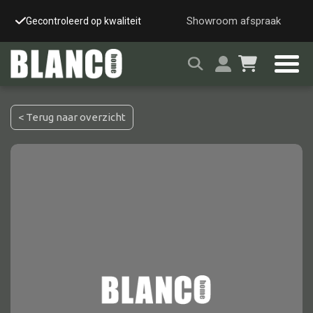
Showroom afspraak
Gecontroleerd op kwaliteit
Snelle & veilige leverin
< Terug naar overzicht
Alle tafels
Salontafel
Eettafel
Wandtafel
Bijzettafel
Bureau
Tafelblad