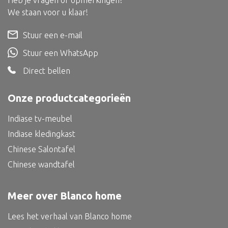
Heb je vragen of opmerkingen?
Dienblad
We staan voor u klaar!
Mand
Stuur een e-mail
Roomdevider
Stuur een WhatsApp
Deco overig
Direct bellen
Onze productcategorieën
Alle textiel
Indiase tv-meubel
Kussen
Indiase kledingkast
Tapijt
Chinese Salontafel
Chinese wandtafel
Kelim
Meer over Blanco home
Lees het verhaal van Blanco home
Alle bouwmateriaal