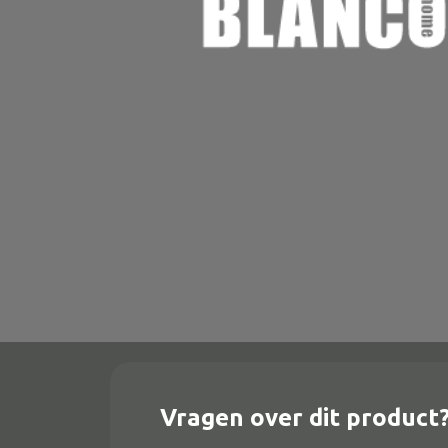
Onderstel
Bartafel
Console
Tafel overig
Alle banken
Bank gestoffeerd
Bank hout
Bank IJzer
Chaise longues
Vragen over dit product
Poef