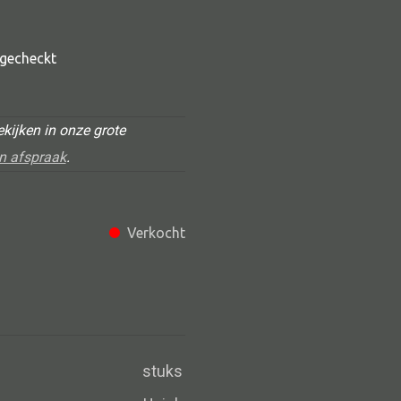
t gecheckt
kijken in onze grote
n afspraak
.
Alle deco
Verkocht
Vaas
Kandelaar
Object
Pilaar
stuks
Pot