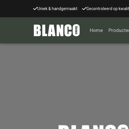
Uniek & handgemaakt
Gecontroleerd op kwalit
Home
Producte
Alle tafels
Salontafel
Eettafel
Wandtafel
Bijzettafel
Bureau
Tafelblad