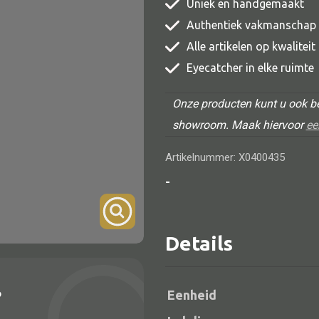
Uniek en handgemaakt
TV meubel
Authentiek vakmanschap
Rek
Alle artikelen op kwalitei
Eyecatcher in elke ruimte
Comode
Onze producten kunt u ook be
showroom. Maak hiervoor
ee
Artikelnummer: X0400435
Alle lampen
-
Hanglamp
Tafellamp
Details
Vloerlamp
Wandlamp
?
Eenheid
Lampenkappen