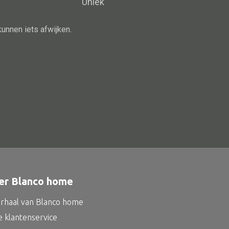
Uniek
Schaal
Dienblad
kunnen iets afwijken.
Mand
Roomdevider
Deco overig
Alle oosterse meubels
Oosterse kast
Oosterse tafel
er Blanco home
Oosterse tv meubel
Oosterse lampen
erhaal van Blanco home
e klantenservice