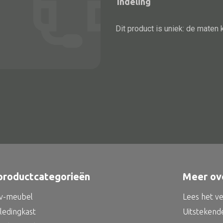
Indeling
Dit product is uniek: de maten 
Alle bouwmateriaal
Bed
productcategorieën
Meer ov
tv-meubel
Lees het v
kledingkast
Uitstekend