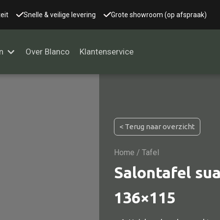
eit
Snelle & veilige levering
Grote showroom (op afspraak)
n
Over Blanco
Klantenservice
Alle kasten
< Terug naar overzicht
Glaskast
Boekenkast
Home
/ Tafel
Dressoir
Salontafel sua
Nachtkast
136×115
Kast overige
Vitrine