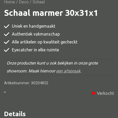
Vitrine
Home
/
Deco
/ Schaal
Schaal marmer 30x31x1
TV meubel
Rek
Uniek en handgemaakt
Comode
Authentiek vakmanschap
Alle artikelen op kwaliteit gecheckt
Eyecatcher in elke ruimte
Alle stoelen
Onze producten kunt u ook bekijken in onze grote
Eetkamer stoel
showroom. Maak hiervoor
een afspraak
.
Fautteuil
Artikelnummer: X0204852
Barstoel
-
Verkocht
Kinderstoel
Kruk
Details
Stoel overig