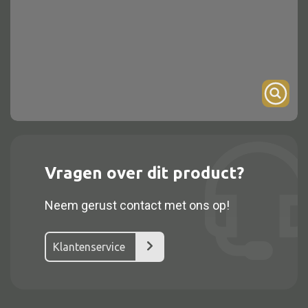
Onderstel
Bartafel
Console
Tafel overig
Alle kasten
Vragen over dit product?
Glaskast
Neem gerust contact met ons op!
Boekenkast
Dressoir
Klantenservice
Nachtkast
Kast overige