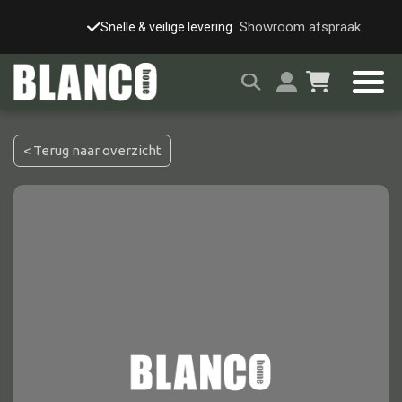
Showroom afspraak
Snelle & veilige levering
Grote showroom (
< Terug naar overzicht
Alle tafels
Salontafel
Eettafel
Wandtafel
Bijzettafel
Bureau
Tafelblad