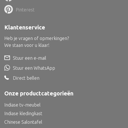
Dienblad
Pinterest
Mand
Roomdevider
Klantenservice
Deco overig
Heb je vragen of opmerkingen?
We staan voor u klaar!
Stuur een e-mail
Alle textiel
Stuur een WhatsApp
Kussen
Direct bellen
Tapijt
Onze productcategorieën
Kelim
Indiase tv-meubel
Indiase kledingkast
Chinese Salontafel
Alle bouwmateriaal