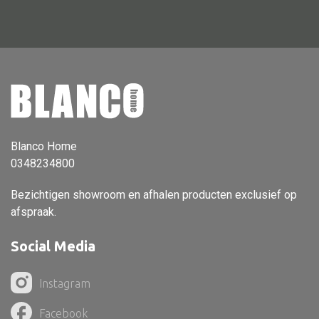
Vloerlamp
Wandlamp
Lampenkappen
Blanco Home
Alle deco
0348234800
Vaas
Bezichtigen showroom en afhalen producten exclusief op
Kandelaar
afspraak.
Object
Social Media
Pilaar
Pot
Instagram
Schaal
Facebook