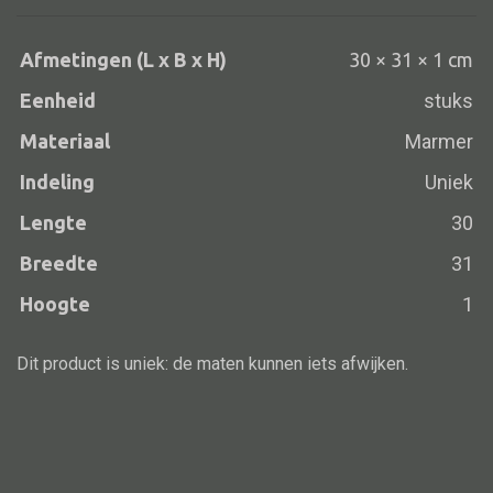
Afmetingen (L x B x H)
30 × 31 × 1 cm
Eenheid
stuks
Alle banken
Bank gestoffeerd
Materiaal
Marmer
Bank hout
Indeling
Uniek
Bank IJzer
Lengte
30
Chaise longues
Breedte
31
Poef
Hoogte
1
Dit product is uniek: de maten kunnen iets afwijken.
Alle lampen
Hanglamp
Tafellamp