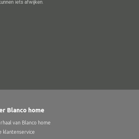
Schaal
kunnen iets afwijken.
Dienblad
Mand
Roomdevider
Deco overig
Alle oosterse meubels
Oosterse kast
Oosterse tafel
er Blanco home
Oosterse tv meubel
Oosterse lampen
erhaal van Blanco home
e klantenservice