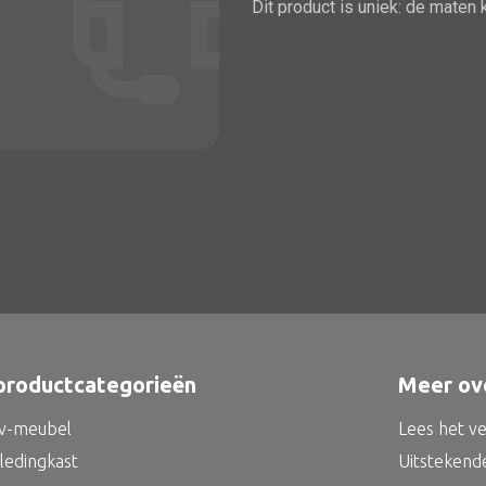
Dit product is uniek: de maten 
Alle bouwmateriaal
Bed
productcategorieën
Meer ov
tv-meubel
Lees het v
kledingkast
Uitstekend