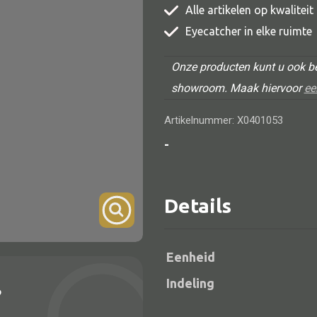
Alle artikelen op kwalitei
TV meubel
Eyecatcher in elke ruimte
Rek
Onze producten kunt u ook be
Comode
showroom. Maak hiervoor
ee
Artikelnummer: X0401053
-
Alle lampen
Hanglamp
Details
Tafellamp
Vloerlamp
Eenheid
Wandlamp
Indeling
?
Lampenkappen