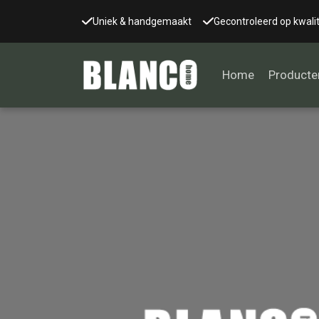
Uniek & handgemaakt
Gecontroleerd op kwalit
Home
Producte
Alle tafels
Salontafel
Eettafel
Wandtafel
Bijzettafel
Bureau
Tafelblad