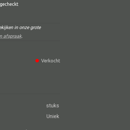
t gecheckt
kijken in onze grote
n afspraak
.
Verkocht
Alle deco
Vaas
Kandelaar
Object
stuks
Pilaar
Uniek
Pot