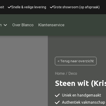
eit
Snelle & veilige levering
Grote showroom (op afspraak)
n
Over Blanco
Klantenservice
Alle kasten
< Terug naar overzicht
Glaskast
Boekenkast
Home
/ Deco
Dressoir
Steen wit (Kri
Nachtkast
Uniek en handgemaakt
Kast overige
Authentiek vakmanschap
Vitrine