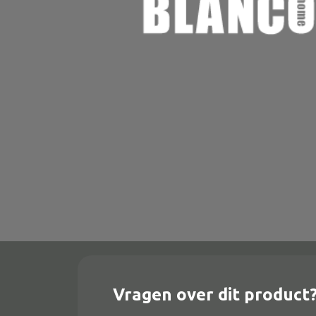
Onderstel
Bartafel
Console
Tafel overig
Alle banken
Bank gestoffeerd
Bank hout
Bank IJzer
Chaise longues
Vragen over dit product
Poef