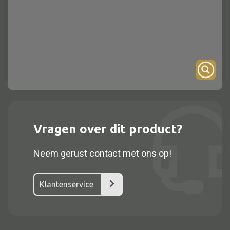
Onderstel
Bartafel
Console
Tafel overig
Alle kasten
Vragen over dit product?
Glaskast
Neem gerust contact met ons op!
Boekenkast
Dressoir
Klantenservice
Nachtkast
Kast overige