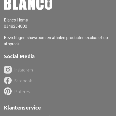
Vloerlamp
Wandlamp
Blanco Home
0348234800
Lampenkappen
Bezichtigen showroom en afhalen producten exclusief op
afspraak.
Alle deco
Social Media
Vaas
Instagram
Kandelaar
Facebook
Object
Pilaar
Pinterest
Pot
Klantenservice
Schaal