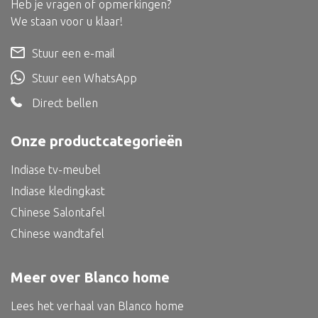
Heb je vragen of opmerkingen?
Dienblad
We staan voor u klaar!
Mand
Stuur een e-mail
Roomdevider
Stuur een WhatsApp
Deco overig
Direct bellen
Onze productcategorieën
Alle textiel
Indiase tv-meubel
Kussen
Indiase kledingkast
Tapijt
Chinese Salontafel
Kelim
Chinese wandtafel
Meer over Blanco home
Lees het verhaal van Blanco home
Alle bouwmateriaal