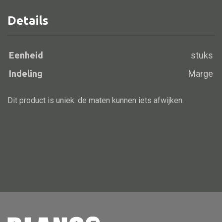
Details
Alle banken
Eenheid
stuks
Bank gestoffeerd
Indeling
Marge
Bank hout
Bank IJzer
Dit product is uniek: de maten kunnen iets afwijken.
Chaise longues
Poef
Alle lampen
Hanglamp
Tafellamp