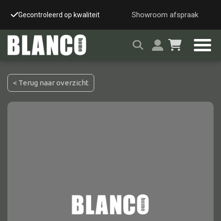
Showroom afspraak
Gecontroleerd op kwaliteit
Snelle & veilige leverin
< Terug naar overzicht
Alle tafels
Salontafel
Eettafel
Wandtafel
Bijzettafel
Bureau
Tafelblad