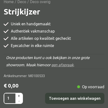
Vitrine
Home
/
Deco
/ Deco overig
Strijkijzer
TV meubel
Rek
Uniek en handgemaakt
Comode
Authentiek vakmanschap
Alle artikelen op kwaliteit gecheckt
Eyecatcher in elke ruimte
Alle stoelen
Onze producten kunt u ook bekijken in onze grote
Eetkamer stoel
showroom. Maak hiervoor
een afspraak
.
Fautteuil
Artikelnummer: M0100533
Barstoel
€
0,00
Op voorraad
Kinderstoel
Kruk
+
Strijkijzer
Toevoegen aan winkelwagen
-
Stoel overig
aantal