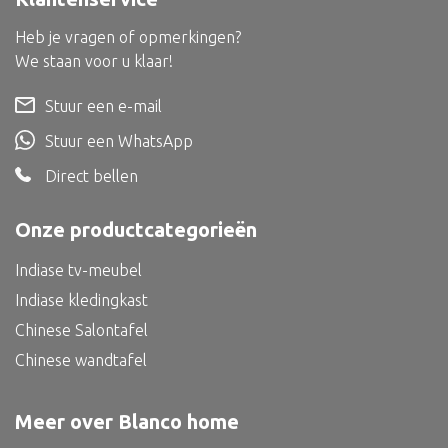
Dienblad
Heb je vragen of opmerkingen?
Mand
We staan voor u klaar!
Roomdevider
Stuur een e-mail
Deco overig
Stuur een WhatsApp
Direct bellen
Alle textiel
Onze productcategorieën
Kussen
Indiase tv-meubel
Tapijt
Indiase kledingkast
Kelim
Chinese Salontafel
Chinese wandtafel
Meer over Blanco home
Alle bouwmateriaal