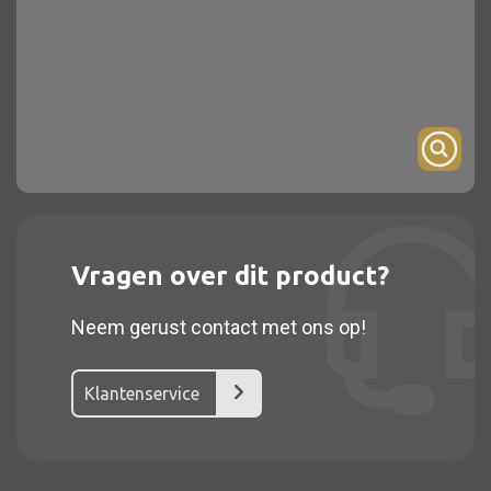
Onderstel
Bartafel
Console
Tafel overig
Alle kasten
Vragen over dit product?
Glaskast
Neem gerust contact met ons op!
Boekenkast
Dressoir
Klantenservice
Nachtkast
Kast overige