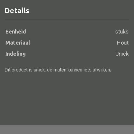
Details
Alle banken
Eenheid
stuks
Bank gestoffeerd
Materiaal
Hout
Bank hout
Indeling
Uniek
Bank IJzer
Chaise longues
Dit product is uniek: de maten kunnen iets afwijken.
Poef
Alle lampen
Hanglamp
Tafellamp