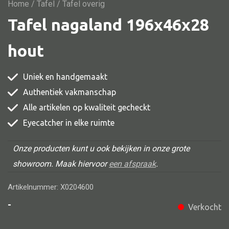
Vitrine
Home
/
Tafel
/ Tafel overig
Tafel nagaland 196x46x28
TV meubel
Rek
hout
Comode
Uniek en handgemaakt
Authentiek vakmanschap
Alle artikelen op kwaliteit gecheckt
Alle stoelen
Eyecatcher in elke ruimte
Eetkamer stoel
Fautteuil
Onze producten kunt u ook bekijken in onze grote
showroom. Maak hiervoor
een afspraak
.
Barstoel
Kinderstoel
Artikelnummer: X0204600
Kruk
-
Verkocht
Stoel overig