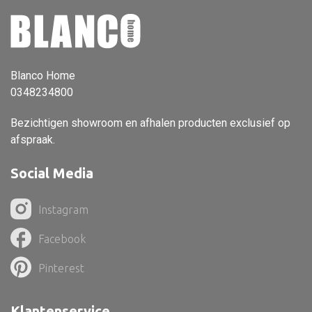
Vloerlamp
Wandlamp
Lampenkappen
Blanco Home
0348234800
Bezichtigen showroom en afhalen producten exclusief op
afspraak.
Alle deco
Vaas
Social Media
Kandelaar
Instagram
Object
Facebook
Pilaar
Pinterest
Pot
Schaal
Klantenservice