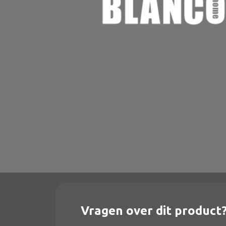
Onderstel
Bartafel
Console
Tafel overig
Alle banken
Bank gestoffeerd
Bank hout
Bank IJzer
Chaise longues
Vragen over dit product
Poef