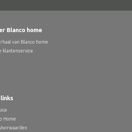
er Blanco home
erhaal van Blanco home
e klantenservice
links
vice
co Home
Voorwaarden