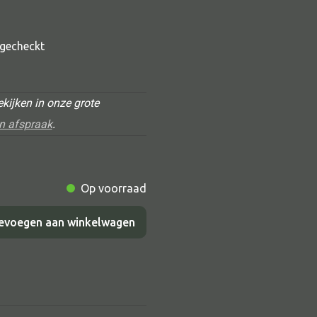
t gecheckt
kijken in onze grote
n afspraak
.
Alle deco
Op voorraad
Vaas
Kandelaar
evoegen aan winkelwagen
Object
Pilaar
Pot