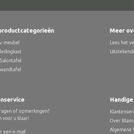
productcategorieën
Meer ov
tv-meubel
Lees het v
kledingkast
Uitstekend
Salontafel
 wandtafel
enservice
Handige 
vragen of opmerkingen?
Klantenser
 voor u klaar!
Over Blan
Algemene 
r een e-mail