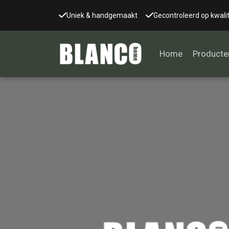
Uniek & handgemaakt
Gecontroleerd op kwalit
Home
Producte
Alle tafels
Salontafel
Eettafel
Wandtafel
Bijzettafel
Bureau
Tafelblad