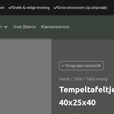
eit
Snelle & veilige levering
Grote showroom (op afspraak)
n
Over Blanco
Klantenservice
Alle kasten
< Terug naar overzicht
Glaskast
Boekenkast
Home
/
Tafel
/ Tafel overig
Dressoir
Tempeltafeltj
Nachtkast
40x25x40
Kast overige
Vitrine