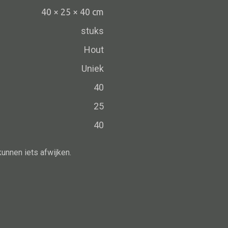
Schaal
40 × 25 × 40 cm
Dienblad
stuks
Mand
Hout
Roomdevider
Uniek
Deco overig
40
25
40
Alle oosterse meubels
Oosterse kast
kunnen iets afwijken.
Oosterse tafel
Oosterse tv meubel
Oosterse lampen