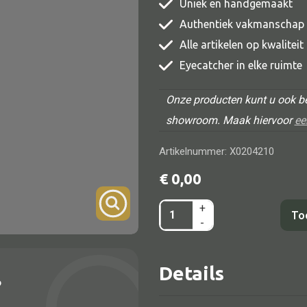
Uniek en handgemaakt
TV meubel
Authentiek vakmanschap
Rek
Alle artikelen op kwalitei
Eyecatcher in elke ruimte
Comode
Onze producten kunt u ook be
showroom. Maak hiervoor
ee
Artikelnummer: X0204210
Alle lampen
€
0,00
Hanglamp
+
Tempeltafeltje
Tafellamp
To
-
rood/geel
Vloerlamp
40x25x40
Wandlamp
Details
aantal
?
Lampenkappen