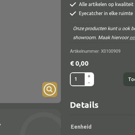
Alle artikelen op kwalitei
TV meubel
Eyecatcher in elke ruimte
Rek
Onze producten kunt u ook be
Comode
showroom. Maak hiervoor
ee
Artikelnummer: X0100909
€
0,00
Alle lampen
+
Vaas
To
-
Hanglamp
bruin/blauw
Tafellamp
11x11x18
Details
aantal
Vloerlamp
Wandlamp
?
Lampenkappen
Eenheid