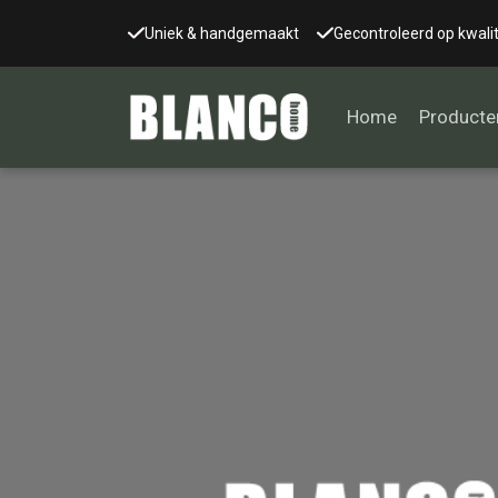
Uniek & handgemaakt
Gecontroleerd op kwalit
Home
Producte
Alle tafels
Salontafel
Eettafel
Wandtafel
Bijzettafel
Bureau
Tafelblad