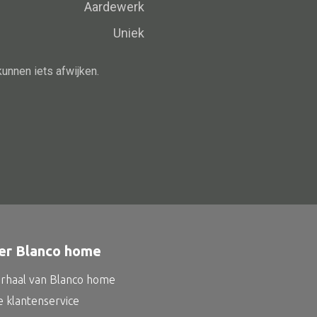
Schaal
Aardewerk
Dienblad
Uniek
Mand
kunnen iets afwijken.
Roomdevider
Deco overig
Alle oosterse meubels
Oosterse kast
Oosterse tafel
er Blanco home
Oosterse tv meubel
Oosterse lampen
erhaal van Blanco home
e klantenservice