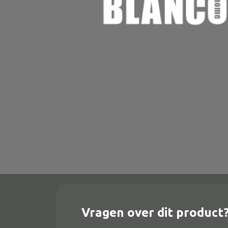
Onderstel
Bartafel
Console
Tafel overig
Alle banken
Bank gestoffeerd
Bank hout
Bank IJzer
Chaise longues
Vragen over dit product
Poef