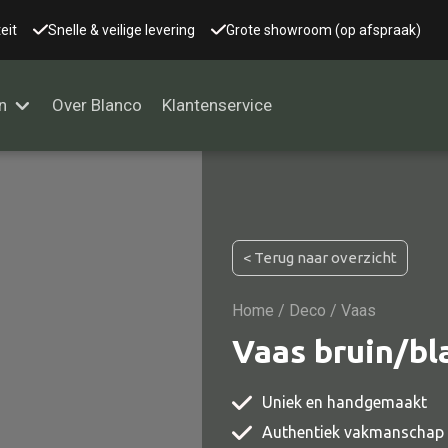
eit
Snelle & veilige levering
Grote showroom (op afspraak)
n
Over Blanco
Klantenservice
Alle kasten
< Terug naar overzicht
Glaskast
Boekenkast
Home
/
Deco
/ Vaas
Dressoir
Vaas bruin/b
Nachtkast
Uniek en handgemaakt
Kast overige
Authentiek vakmanschap
Vitrine