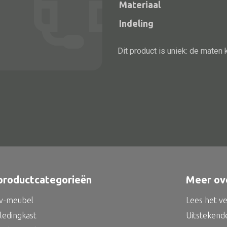
Materiaal
Indeling
Dit product is uniek: de maten 
Alle bouwmateriaal
Bed
productcategorieën
Meer ov
tv-meubel
Lees het v
kledingkast
Uitstekend