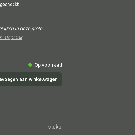
t gecheckt
kijken in onze grote
n afspraak
.
Op voorraad
Alle deco
evoegen aan winkelwagen
Vaas
Kandelaar
Object
Pilaar
Pot
stuks