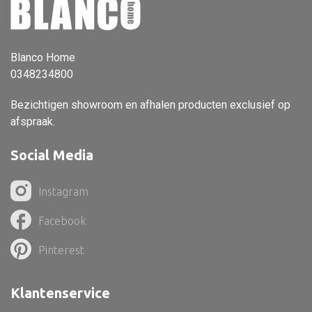
Vloerlamp
Wandlamp
Blanco Home
Lampenkappen
0348234800
Bezichtigen showroom en afhalen producten exclusief op
afspraak.
Alle deco
Social Media
Vaas
Instagram
Kandelaar
Object
Facebook
Pilaar
Pinterest
Pot
Klantenservice
Schaal