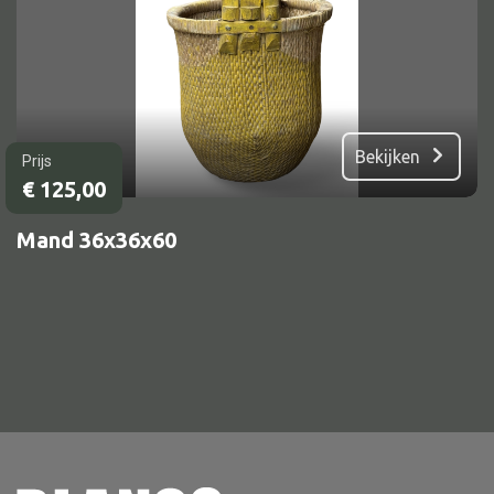
Alle banken
Bank gestoffeerd
Bekijken
Prijs
Bank hout
€
125,00
Bank IJzer
Mand 36x36x60
Chaise longues
Poef
Alle lampen
Hanglamp
Tafellamp