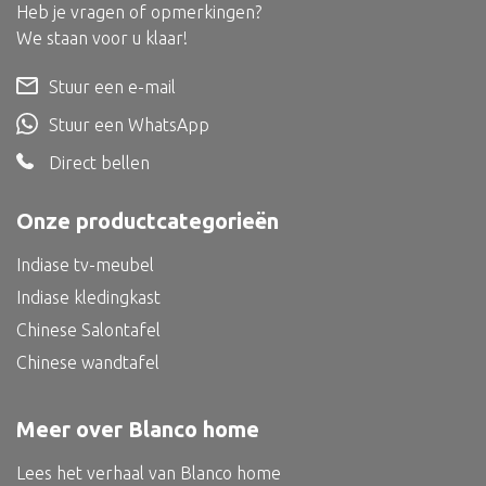
Dienblad
Heb je vragen of opmerkingen?
We staan voor u klaar!
Mand
Roomdevider
Stuur een e-mail
Deco overig
Stuur een WhatsApp
Direct bellen
Onze productcategorieën
Alle textiel
Indiase tv-meubel
Kussen
Indiase kledingkast
Tapijt
Chinese Salontafel
Kelim
Chinese wandtafel
Meer over Blanco home
Alle bouwmateriaal
Lees het verhaal van Blanco home