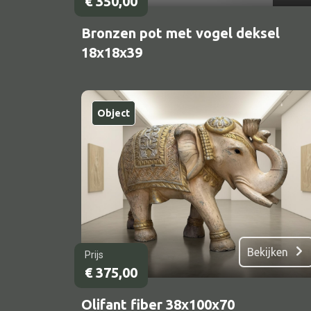
€
350,00
Bronzen pot met vogel deksel
18x18x39
Object
Bekijken
Prijs
€
375,00
Olifant fiber 38x100x70