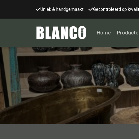
Uniek & handgemaakt
Gecontroleerd op kwalit
Home
Producte
Alle tafels
Salontafel
Eettafel
Wandtafel
Bijzettafel
Bureau
Tafelblad