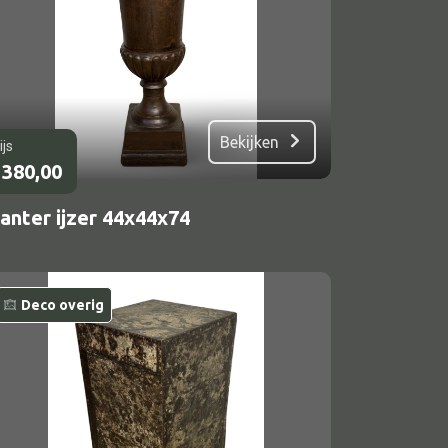
Bekijken
ijs
380,00
anter ijzer 44x44x74
Deco overig