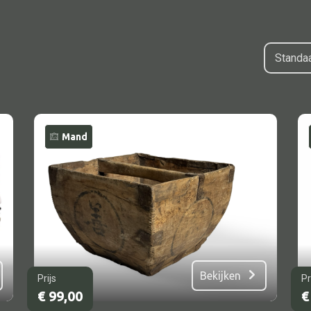
Mand
Alle bouwmateriaal
Bed
Bekijken
Prijs
Pr
€
99,00
€