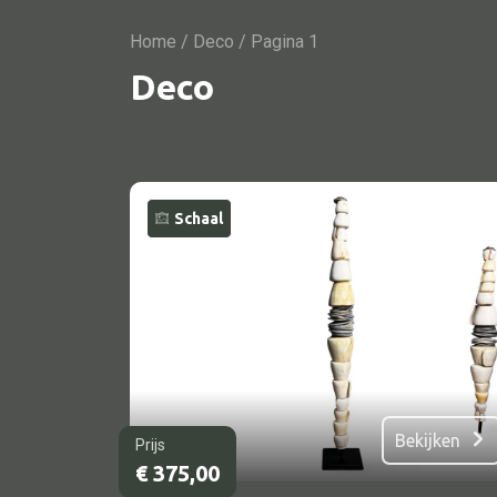
Home
/
Deco
/ Pagina 1
Deco
Schaal
Alle textiel
Kussen
Tapijt
Kelim
Bekijken
Prijs
€
375,00