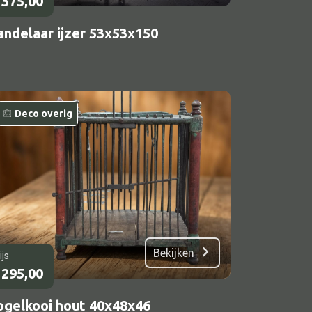
375,00
andelaar ijzer 53x53x150
Deco overig
Bekijken
ijs
295,00
ogelkooi hout 40x48x46