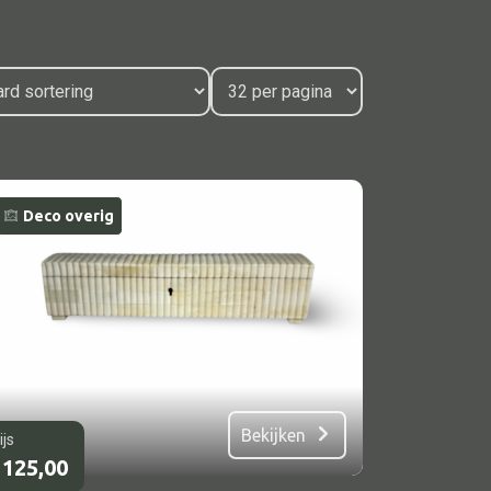
Schaal
Dienblad
Mand
Roomdevider
Deco overig
Deco overig
Alle oosterse meubels
Oosterse kast
Oosterse tafel
Oosterse tv meubel
Oosterse lampen
Bekijken
ijs
125,00