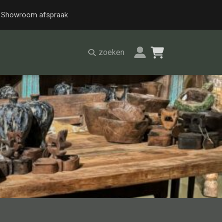
Showroom afspraak
zoeken
Alle stoelen
Eetkamer stoel
Fautteuil
Barstoel
Kinderstoel
Kruk
Stoel overig