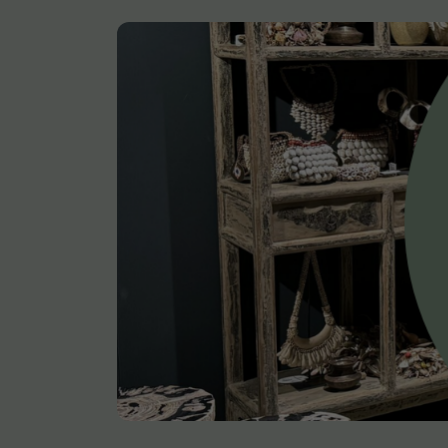
Onderstel
Bartafel
Console
Tafel overig
Alle banken
Bank gestoffeerd
Bank hout
Bank IJzer
Chaise longues
Poef