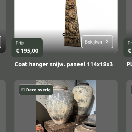
Bekijken
Prijs
Pr
€
195,00
€
Coat hanger snijw. paneel 114x18x3
Pl
Deco overig