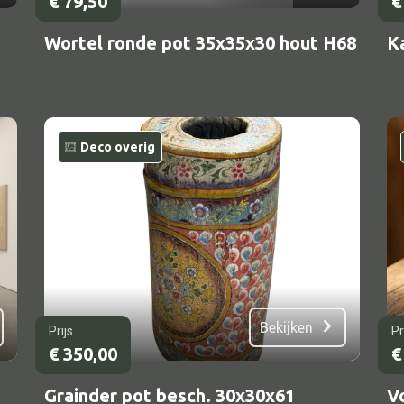
€
79,50
€
Wortel ronde pot 35x35x30 hout H68
K
Deco overig
Bekijken
Prijs
Pr
€
350,00
€
Grainder pot besch. 30x30x61
V