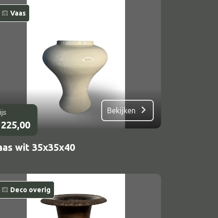
Vaas
Bekijken
ijs
225,00
aas wit 35x35x40
Deco overig