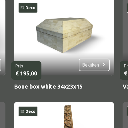
Deco
Bekijken
Prijs
Pr
€
195,00
€
Bone box white 34x23x15
V
Deco