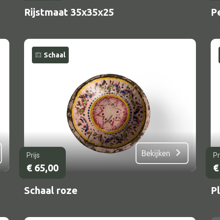
Rijstmaat 35x35x25
P
Schaal
Bekijken
Prijs
Pr
€
65,00
€
Schaal roze
Pl