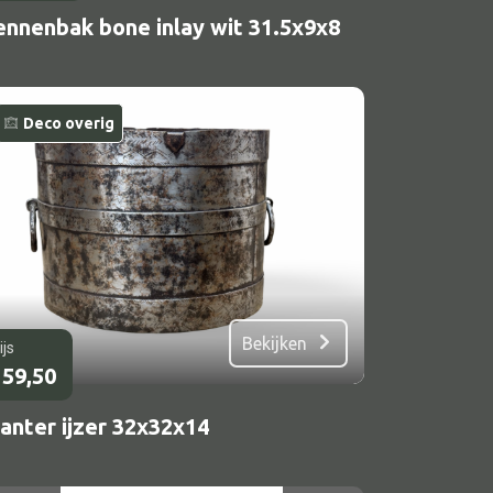
ennenbak bone inlay wit 31.5x9x8
Deco overig
Bekijken
ijs
59,50
anter ijzer 32x32x14