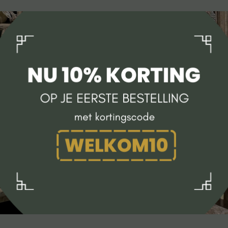
TV meubel
Rek
Comode
Alle lampen
Hanglamp
Tafellamp
Vloerlamp
Wandlamp
Lampenkappen