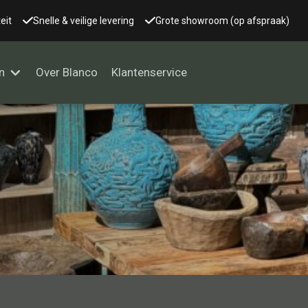
eit
Snelle & veilige levering
Grote showroom (op afspraak)
n
Over Blanco
Klantenservice
Alle kasten
Glaskast
Boekenkast
Dressoir
Nachtkast
Kast overige
Vitrine