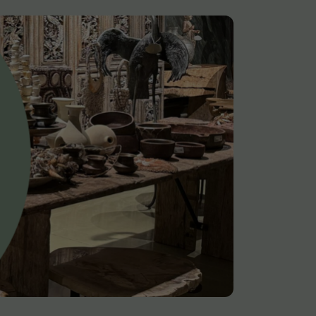
Alle deco
Vaas
Kandelaar
Object
Pilaar
Pot