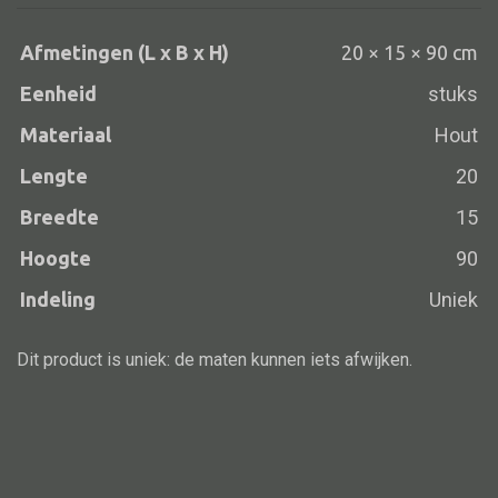
aantal
Vloerlamp
Afmetingen (L x B x H)
20 × 15 × 90 cm
Wandlamp
Eenheid
stuks
Lampenkappen
Materiaal
Hout
Lengte
20
Breedte
15
Alle deco
Hoogte
90
Vaas
Indeling
Uniek
Kandelaar
Object
Dit product is uniek: de maten kunnen iets afwijken.
Pilaar
Pot
Schaal