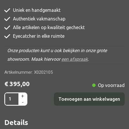
Uniek en handgemaakt
Authentiek vakmanschap
Alle banken
Alle artikelen op kwaliteit gecheckt
Eyecatcher in elke ruimte
Bank gestoffeerd
Bank hout
Onze producten kunt u ook bekijken in onze grote
Bank IJzer
showroom. Maak hiervoor
een afspraak
.
Chaise longues
Artikelnummer: X0202105
Poef
€
395,00
Op voorraad
+
Watchman
Toevoegen aan winkelwagen
-
besch.
Alle lampen
mixed
Hanglamp
Details
20x15x90
Tafellamp