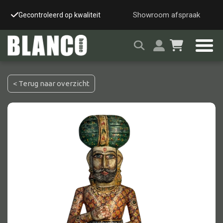
Showroom afspraak
Gecontroleerd op kwaliteit
Snelle & veilige leverin
< Terug naar overzicht
Alle tafels
Salontafel
Eettafel
Wandtafel
Bijzettafel
Bureau
Tafelblad