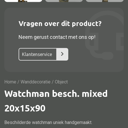
Vitrine
TV meubel
Rek
Vragen over dit product?
Comode
Neem gerust contact met ons op!
Klantenservice
Alle stoelen
Eetkamer stoel
Home
/
Wanddecoratie
/ Object
Fautteuil
Watchman besch. mixed
Barstoel
Kinderstoel
20x15x90
Kruk
Beschilderde watchman uniek handgemaakt.
Stoel overig