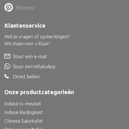
Bed
Pinterest
Klantenservice
Heb je vragen of opmerkingen?
Alle oosterse meubels
We staan voor u klaar!
Oosterse kast
Stuur een e-mail
Oosterse tafel
Stuur een WhatsApp
Oosterse tv meubel
Direct bellen
Oosterse lampen
Onze productcategorieën
Indiase tv-meubel
Indiase kledingkast
Chinese Salontafel