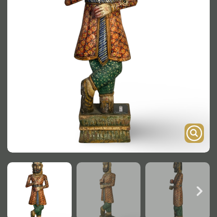
Onderstel
Bartafel
Console
Tafel overig
Alle kasten
Glaskast
Boekenkast
Dressoir
Nachtkast
Kast overige