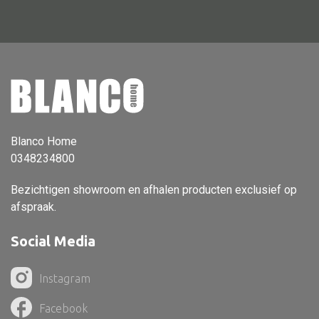
Dienblad
Mand
Roomdevider
Deco overig
Blanco Home
Alle textiel
0348234800
Kussen
Bezichtigen showroom en afhalen producten exclusief op
afspraak.
Tapijt
Kelim
Social Media
Instagram
Facebook
Alle bouwmateriaal