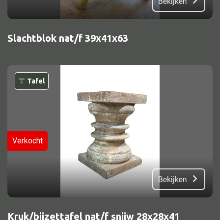
Bekijken
Slachtblok nat/f 39x41x63
Tafel
Verkocht
Bekijken
Kruk/bijzettafel nat/f snijw 28x28x41