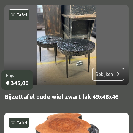
Bed
Tafel
Alle oosterse meubels
Oosterse kast
Oosterse tafel
Oosterse tv meubel
Bekijken
Prijs
Oosterse lampen
€
345,00
Bijzettafel oude wiel zwart lak 49x48x46
Tafel