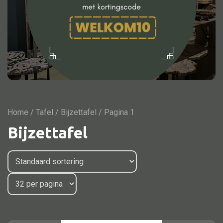
Onderstel
Bartafel
Console
Tafel overig
Home
/
Tafel
/
Bijzettafel
/ Pagina 1
Alle kasten
Bijzettafel
Glaskast
Boekenkast
Dressoir
Nachtkast
Kast overige