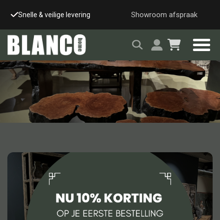
Showroom afspraak
Grote showroom (op afspraak)
Uniek & handgemaakt
Alle tafels
Salontafel
Eettafel
Wandtafel
Bijzettafel
Bureau
Tafelblad