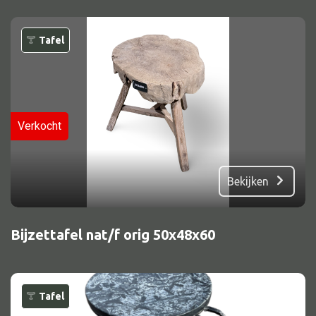
Tafel
Verkocht
Bekijken
Bijzettafel nat/f orig 50x48x60
Tafel