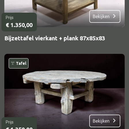
Vloerlamp
Bekijken
Prijs
Wandlamp
€
1.350,00
Lampenkappen
Bijzettafel vierkant + plank 87x85x83
Alle deco
Tafel
Vaas
Kandelaar
Object
Pilaar
Pot
Bekijken
Schaal
Prijs