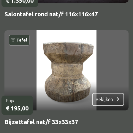
€
1.350,00
Dienblad
Mand
Salontafel rond nat/f 116x116x47
Roomdevider
Deco overig
Tafel
Alle textiel
Kussen
Tapijt
Kelim
Bekijken
Prijs
€
195,00
Bijzettafel nat/f 33x33x37
Alle bouwmateriaal