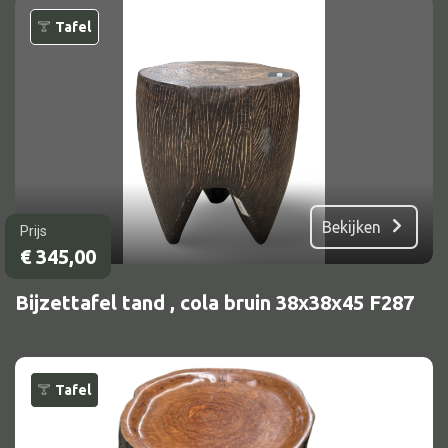
Vitrine
Tafel
TV meubel
Rek
Comode
Alle stoelen
Bekijken
Prijs
€
345,00
Eetkamer stoel
Fautteuil
Bijzettafel tand , cola bruin 38x38x45 F287
Barstoel
Kinderstoel
Tafel
Kruk
Stoel overig