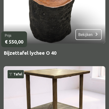
Alle banken
Bank gestoffeerd
Bekijken
Prijs
Bank hout
€
550,00
Bank IJzer
Bijzettafel lychee O 40
Chaise longues
Poef
Tafel
Alle lampen
Hanglamp
Tafellamp