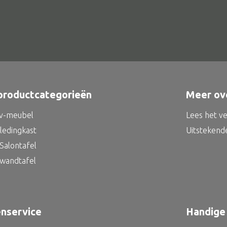
productcategorieën
Meer ov
tv-meubel
Lees het v
kledingkast
Uitstekend
Salontafel
 wandtafel
enservice
Handige 