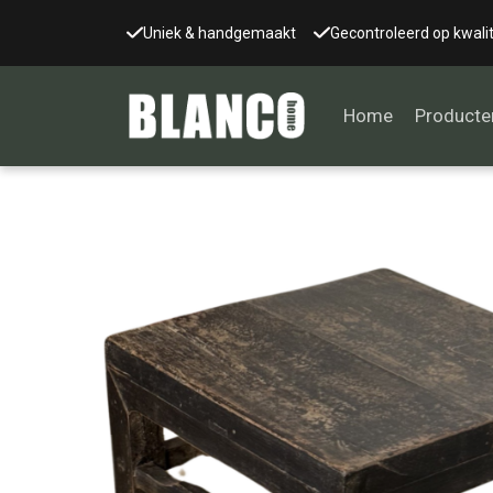
Uniek & handgemaakt
Gecontroleerd op kwalit
Home
Producte
Alle tafels
Salontafel
Eettafel
Wandtafel
Bijzettafel
Bureau
Tafelblad