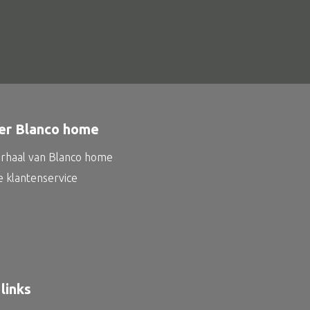
er Blanco home
erhaal van Blanco home
e klantenservice
links