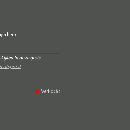
t gecheckt
kijken in onze grote
n afspraak
.
Alle deco
Vaas
Kandelaar
Verkocht
Object
Pilaar
Pot