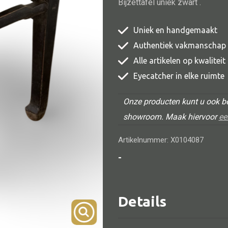
Bijzettafel uniek zwart .
TV meubel
Uniek en handgemaakt
Rek
Authentiek vakmanschap
Comode
Alle artikelen op kwalitei
Eyecatcher in elke ruimte
Onze producten kunt u ook be
showroom. Maak hiervoor
ee
Alle lampen
Artikelnummer: X0104087
Hanglamp
-
Tafellamp
Vloerlamp
Wandlamp
Details
Lampenkappen