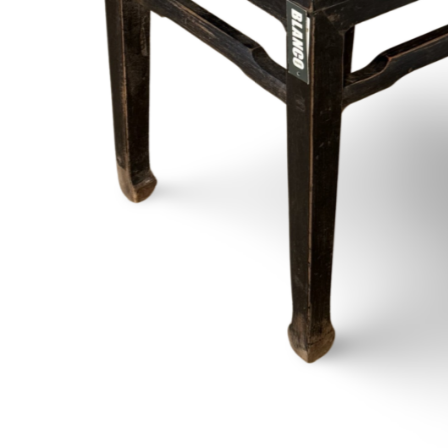
Onderstel
Bartafel
Console
Tafel overig
Alle banken
Bank gestoffeerd
Bank hout
Bank IJzer
Chaise longues
Poef