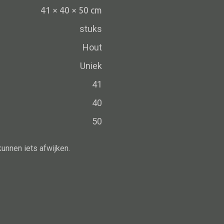
Schaal
41 × 40 × 50 cm
Dienblad
stuks
Mand
Hout
Roomdevider
Uniek
Deco overig
41
40
50
Alle oosterse meubels
Oosterse kast
kunnen iets afwijken.
Oosterse tafel
Oosterse tv meubel
Oosterse lampen