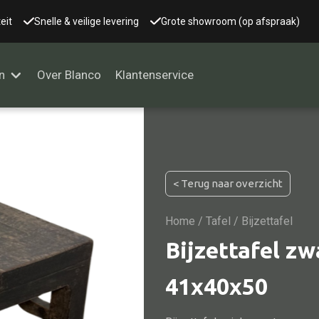
eit
Snelle & veilige levering
Grote showroom (op afspraak)
n
Over Blanco
Klantenservice
Alle kasten
< Terug naar overzicht
Glaskast
Boekenkast
Home
/
Tafel
/ Bijzettafel
Dressoir
Bijzettafel zw
Nachtkast
41x40x50
Kast overige
Vitrine