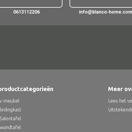
0613112206
info@blanco-home.co
productcategorieën
Meer ov
tv-meubel
Lees het v
kledingkast
Uitstekend
Salontafel
 wandtafel