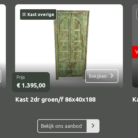
Kast overige
V
Bekijken
Prijs
Alle bouwmateriaal
€
1.395,00
Bed
Kast 2dr groen/f 86x40x188
K
Bekijk ons aanbod