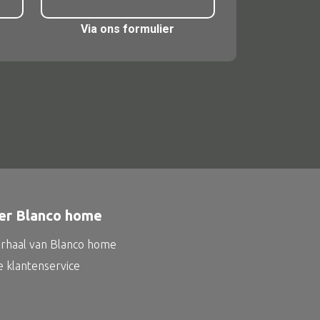
m
Via ons formulier
er Blanco home
erhaal van Blanco home
e klantenservice