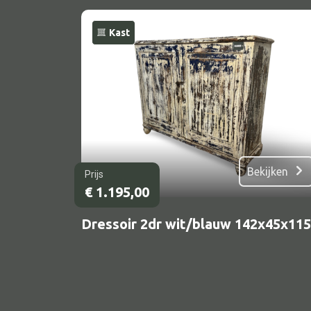
Kast
Bekijken
Prijs
Alle textiel
€
1.195,00
Kussen
Dressoir 2dr wit/blauw 142x45x115
Tapijt
Kelim