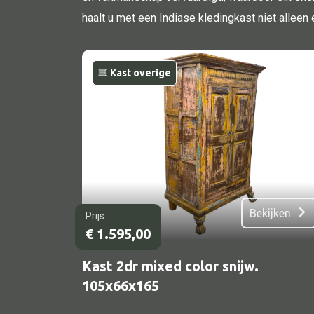
haalt u met een Indiase kledingkast niet alleen
Onderstel
Bartafel
Console
Kast overige
Tafel overig
Alle banken
Bank gestoffeerd
Bekijken
Prijs
Bank hout
€
1.595,00
Bank IJzer
Kast 2dr mixed color snijw.
Chaise longues
105x66x165
Poef