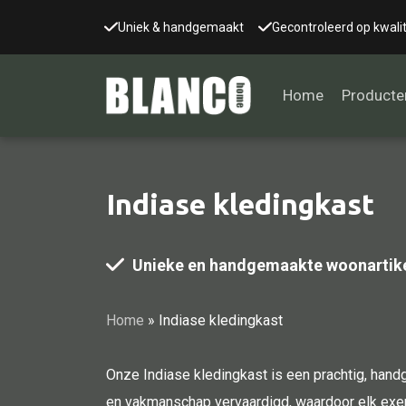
Uniek & handgemaakt
Gecontroleerd op kwalit
Home
Producte
Indiase kledingkast
Alle tafels
Salontafel
Unieke en handgemaakte woonartik
Eettafel
Wandtafel
Home
»
Indiase kledingkast
Bijzettafel
Bureau
Onze Indiase kledingkast is een prachtig, hand
Tafelblad
en vakmanschap vervaardigd, waardoor elk exemp