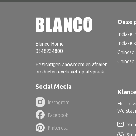
Onze 
Indiase 
Indiase 
Blanco Home
0348234800
Chinese 
Chinese
Bezichtigen showroom en afhalen
producten exclusief op afspraak.
Social Media
Klant
Instagram
Heb je 
We staan
Facebook
Stuu
Pinterest
Stu