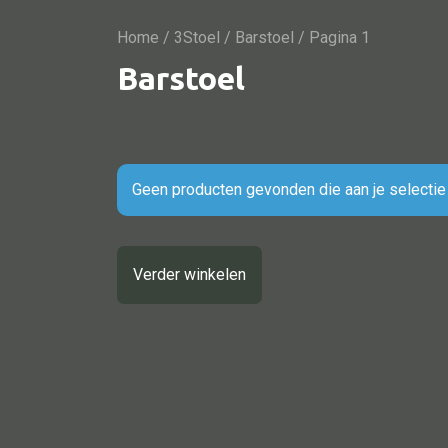
Home
/
3Stoel
/
Barstoel
/ Pagina 1
Barstoel
Geen producten gevonden die aan je selectie
Alle textiel
Verder winkelen
Kussen
Tapijt
Kelim