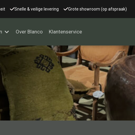
eit
Snelle & veilige levering
Grote showroom (op afspraak)
n
Over Blanco
Klantenservice
Alle kasten
Glaskast
Boekenkast
Dressoir
Nachtkast
Kast overige
Vitrine