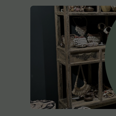
Onderstel
Bartafel
Console
Tafel overig
Alle banken
Bank gestoffeerd
Bank hout
Bank IJzer
Chaise longues
Poef