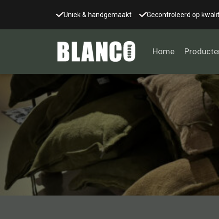
Uniek & handgemaakt
Gecontroleerd op kwalit
Home
Producte
Alle tafels
Salontafel
Eettafel
Wandtafel
Bijzettafel
Bureau
Tafelblad