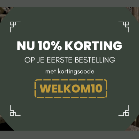
TV meubel
Rek
Comode
Alle lampen
Hanglamp
Tafellamp
Vloerlamp
Wandlamp
Lampenkappen