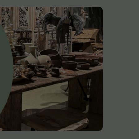
Alle deco
Vaas
Kandelaar
Object
Pilaar
Pot