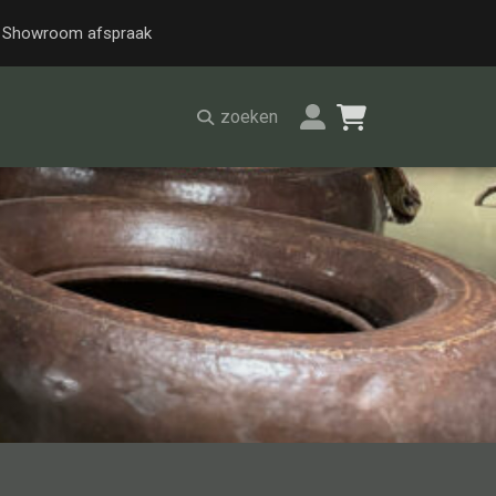
Showroom afspraak
zoeken
Alle stoelen
Eetkamer stoel
Fautteuil
Barstoel
Kinderstoel
Kruk
Stoel overig