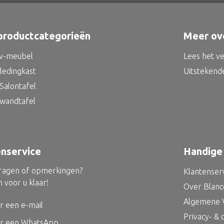
productcategorieën
Meer ov
tv-meubel
Lees het v
kledingkast
Uitstekend
Salontafel
 wandtafel
enservice
Handige 
vragen of opmerkingen?
Klantenser
 voor u klaar!
Over Blan
Algemene 
r een e-mail
Privacy- &
ur een WhatsApp