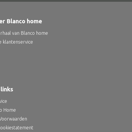
er Blanco home
erhaal van Blanco home
e klantenservice
links
vice
co Home
Voorwaarden
 cookiestatement