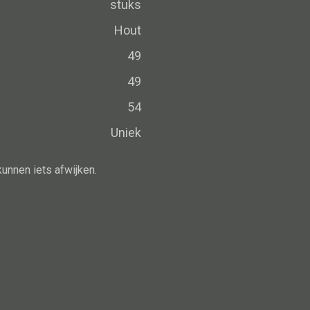
Schaal
stuks
Dienblad
Hout
Mand
49
Roomdevider
49
Deco overig
54
Uniek
kunnen iets afwijken.
Alle oosterse meubels
Oosterse kast
Oosterse tafel
Oosterse tv meubel
Oosterse lampen