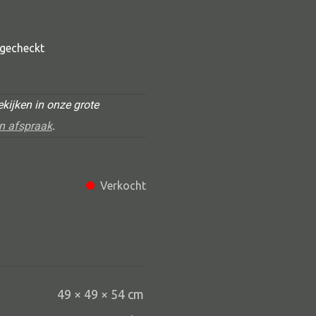
t gecheckt
kijken in onze grote
n afspraak
.
Alle deco
Verkocht
Vaas
Kandelaar
Object
Pilaar
49 × 49 × 54 cm
Pot