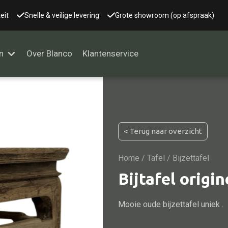
eit
Snelle & veilige levering
Grote showroom (op afspraak)
n
Over Blanco
Klantenservice
Alle kasten
< Terug naar overzicht
Glaskast
Boekenkast
Home
/
Tafel
/ Bijzettafel
Dressoir
Bijtafel origi
Nachtkast
Mooie oude bijzettafel uniek .
Kast overige
Vitrine