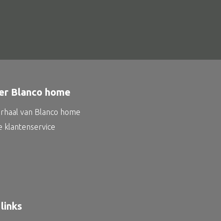
er Blanco home
erhaal van Blanco home
e klantenservice
links