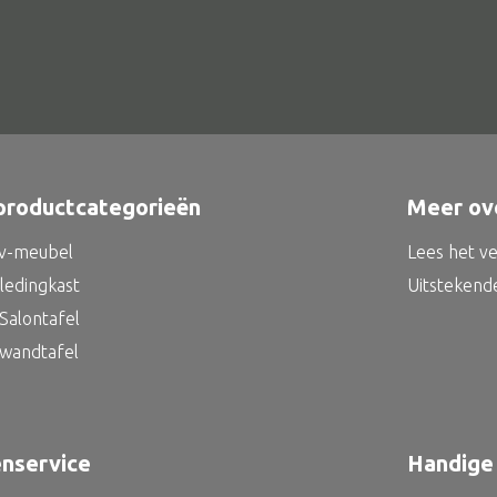
productcategorieën
Meer ov
tv-meubel
Lees het v
kledingkast
Uitstekend
Salontafel
 wandtafel
enservice
Handige 