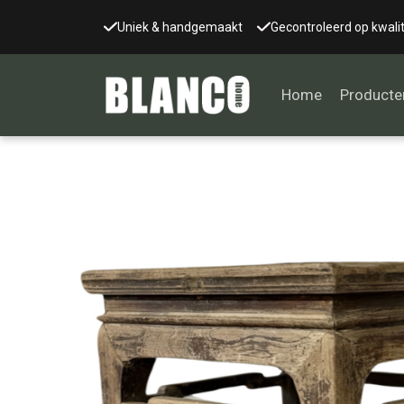
Uniek & handgemaakt
Gecontroleerd op kwalit
Home
Producte
Alle tafels
Salontafel
Eettafel
Wandtafel
Bijzettafel
Bureau
Tafelblad