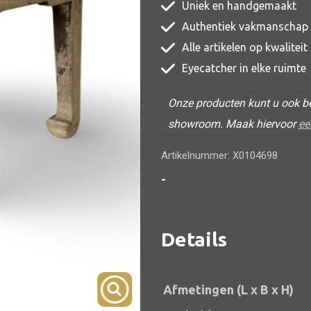
Uniek en handgemaakt
TV meubel
Authentiek vakmanschap
Rek
Alle artikelen op kwalitei
Comode
Eyecatcher in elke ruimte
Onze producten kunt u ook be
showroom. Maak hiervoor
ee
Artikelnummer: X0104698
Alle lampen
-
Hanglamp
Tafellamp
Details
Vloerlamp
Wandlamp
Afmetingen (L x B x H)
Lampenkappen