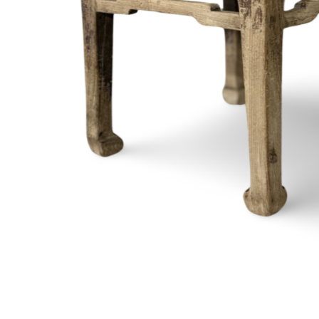
Onderstel
Bartafel
Console
Tafel overig
Alle banken
Bank gestoffeerd
Bank hout
Bank IJzer
Chaise longues
Poef