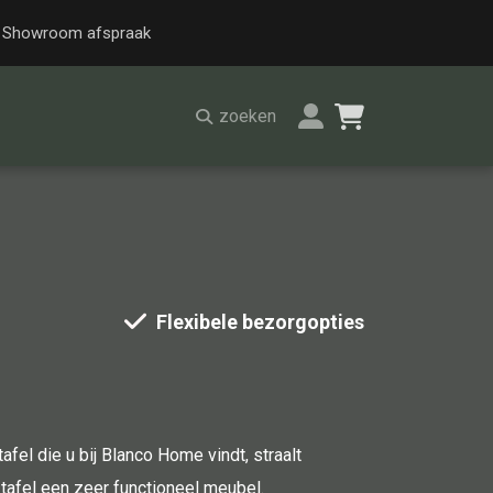
Showroom afspraak
zoeken
Alle stoelen
Eetkamer stoel
Flexibele bezorgopties
Fautteuil
Barstoel
Kinderstoel
Kruk
afel die u bij Blanco Home vindt, straalt
Stoel overig
tafel een zeer functioneel meubel.