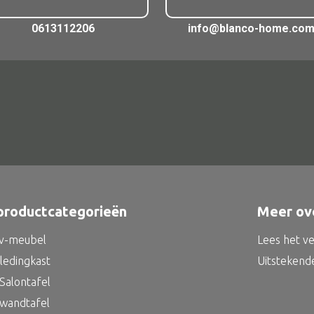
0613112206
info@blanco-home.co
productcategorieën
Meer ov
tv-meubel
Lees het v
kledingkast
Uitstekend
Salontafel
 wandtafel