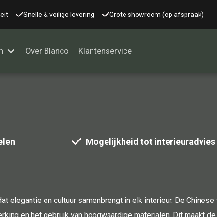
eit
Snelle & veilige levering
Grote showroom (op afspraak)
n
Over Blanco
Klantenservice
Alle kasten
Glaskast
elen
Mogelijkheid tot interieuradvies
Boekenkast
Dressoir
Nachtkast
Kast overige
t elegantie en cultuur samenbrengt in elk interieur. De Chinese t
Vitrine
rking en het gebruik van hoogwaardige materialen. Dit maakt de 