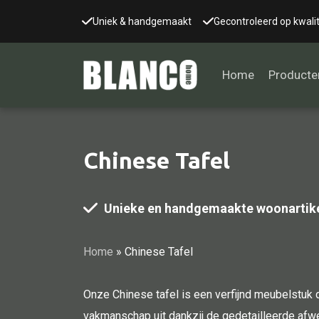
Uniek & handgemaakt
Gecontroleerd op kwalit
Home
Producte
Chinese Tafel
Alle tafels
Salontafel
Unieke en handgemaakte woonartik
Eettafel
Wandtafel
Home
»
Chinese Tafel
Bijzettafel
Bureau
Onze Chinese tafel is een verfijnd meubelstuk da
Tafelblad
vakmanschap uit dankzij de gedetailleerde afwe