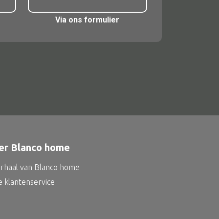
m
Via ons formulier
er Blanco home
erhaal van Blanco home
e klantenservice