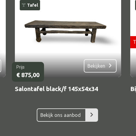
Tafel
T
Bekijken
Prijs
€
875,00
Alle bouwmateriaal
Bed
Salontafel black/f 145x54x34
B
Bekijk ons aanbod