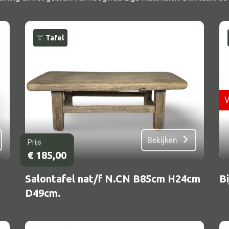
TV meubel
Rek
Tafel
Comode
V
Alle lampen
Bekijken
Hanglamp
Prijs
€
185,00
Tafellamp
Salontafel nat/f N.CN B85cm H24cm
Vloerlamp
B
D49cm.
Wandlamp
Lampenkappen