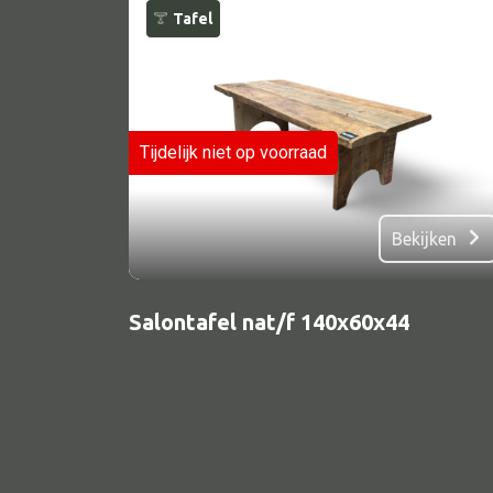
Tafel
Tijdelijk niet op voorraad
Bekijken
Alle textiel
Kussen
Salontafel nat/f 140x60x44
Tapijt
Kelim