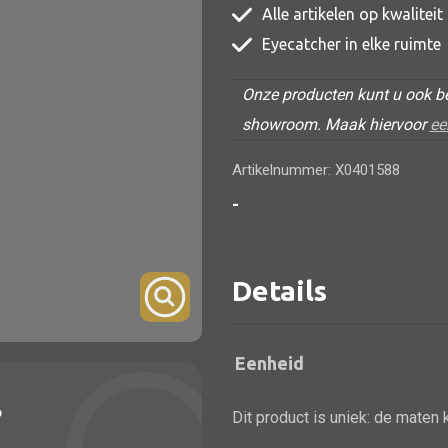
Alle artikelen op kwalitei
TV meubel
Eyecatcher in elke ruimte
Rek
Onze producten kunt u ook be
Comode
showroom. Maak hiervoor
ee
Artikelnummer: X0401588
-
Alle lampen
Hanglamp
Details
Tafellamp
Vloerlamp
Eenheid
Wandlamp
?
Lampenkappen
Dit product is uniek: de maten 