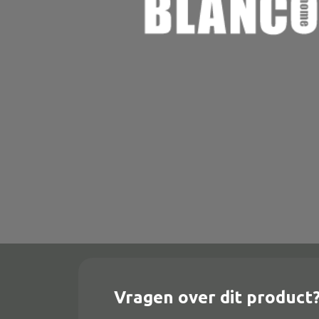
Onderstel
Bartafel
Console
Tafel overig
Alle banken
Bank gestoffeerd
Bank hout
Bank IJzer
Chaise longues
Vragen over dit product
Poef