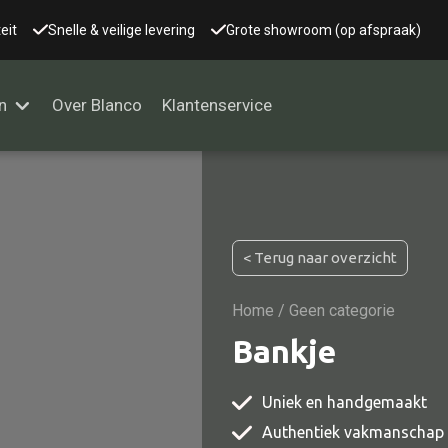
eit
Snelle & veilige levering
Grote showroom (op afspraak)
n
Over Blanco
Klantenservice
Alle kasten
< Terug naar overzicht
Glaskast
Boekenkast
Home
/ Geen categorie
Dressoir
Bankje
Nachtkast
Uniek en handgemaakt
Kast overige
Authentiek vakmanschap
Vitrine