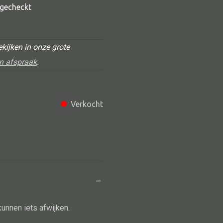
t gecheckt
kijken in onze grote
n afspraak
.
Verkocht
Alle deco
Vaas
Kandelaar
Object
–
Pilaar
kunnen iets afwijken.
Pot