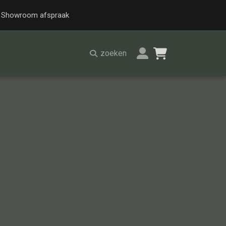
Showroom afspraak
zoeken
Alle stoelen
Eetkamer stoel
Fautteuil
Barstoel
Kinderstoel
Kruk
Stoel overig