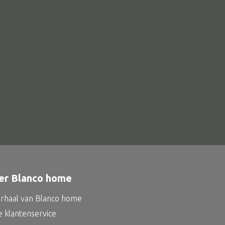
Schaal
Dienblad
Mand
Roomdevider
Deco overig
Alle oosterse meubels
Oosterse kast
Oosterse tafel
er Blanco home
Oosterse tv meubel
Oosterse lampen
erhaal van Blanco home
e klantenservice