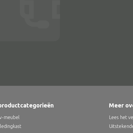
Alle bouwmateriaal
Bed
productcategorieën
Meer ov
tv-meubel
Lees het v
kledingkast
Uitstekend