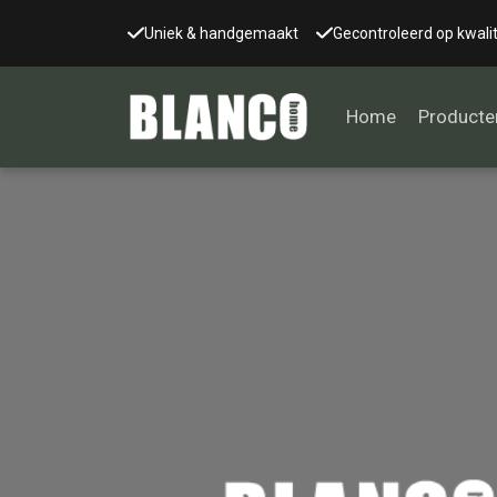
Uniek & handgemaakt
Gecontroleerd op kwalit
Home
Producte
Alle tafels
Salontafel
Eettafel
Wandtafel
Bijzettafel
Bureau
Tafelblad