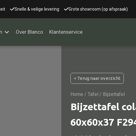
eit
Snelle & veilige levering
Grote showroom (op afspraak)
n
Over Blanco
Klantenservice
Alle kasten
< Terug naar overzicht
Glaskast
Boekenkast
Home
/
Tafel
/ Bijzettafel
Dressoir
Bijzettafel co
Nachtkast
60x60x37 F29
Kast overige
Vitrine