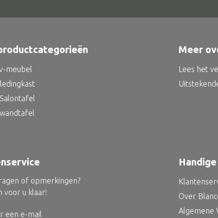
productcategorieën
Meer ov
tv-meubel
Lees het v
kledingkast
Uitstekend
Salontafel
 wandtafel
enservice
Handige 
vragen of opmerkingen?
Klantenser
 voor u klaar!
Over Blan
Algemene 
r een e-mail