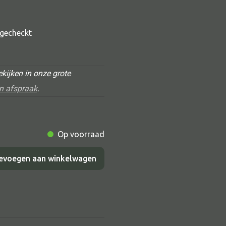
t gecheckt
kijken in onze grote
n afspraak
.
Alle deco
Op voorraad
Vaas
Kandelaar
evoegen aan winkelwagen
Object
Pilaar
Pot