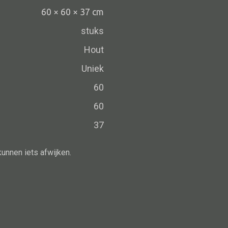
Schaal
60 × 60 × 37 cm
Dienblad
stuks
Mand
Hout
Roomdevider
Uniek
Deco overig
60
60
37
Alle oosterse meubels
Oosterse kast
kunnen iets afwijken.
Oosterse tafel
Oosterse tv meubel
Oosterse lampen