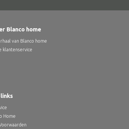
er Blanco home
erhaal van Blanco home
e klantenservice
links
vice
co Home
Voorwaarden