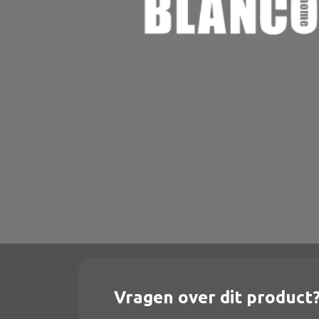
Onderstel
Bartafel
Console
Tafel overig
Alle banken
Bank gestoffeerd
Bank hout
Bank IJzer
Chaise longues
Vragen over dit product
Poef