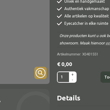
Uniek en handgemaakt
TV meubel
Authentiek vakmanschap
Rek
Alle artikelen op kwalitei
Eyecatcher in elke ruimte
Comode
Onze producten kunt u ook be
showroom. Maak hiervoor
ee
Artikelnummer: X0401551
Alle lampen
€
0,00
Hanglamp
+
Bijzettafel
Tafellamp
To
-
cola
Vloerlamp
bruin
Wandlamp
Details
60x60x37
?
Lampenkappen
F294