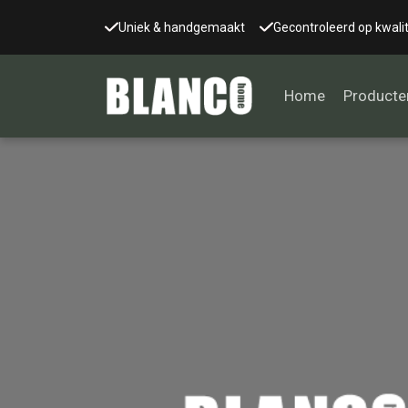
Uniek & handgemaakt
Gecontroleerd op kwalit
Home
Producte
Alle tafels
Salontafel
Eettafel
Wandtafel
Bijzettafel
Bureau
Tafelblad