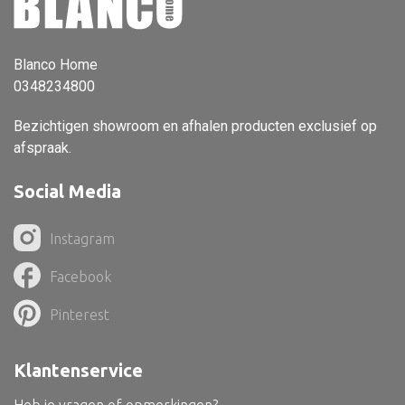
Vloerlamp
Wandlamp
Blanco Home
0348234800
Lampenkappen
Bezichtigen showroom en afhalen producten exclusief op
afspraak.
Social Media
Alle deco
Vaas
Instagram
Kandelaar
Facebook
Object
Pinterest
Pilaar
Pot
Klantenservice
Schaal