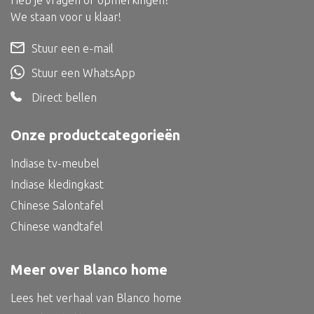
Heb je vragen of opmerkingen?
Dienblad
We staan voor u klaar!
Mand
Stuur een e-mail
Roomdevider
Stuur een WhatsApp
Deco overig
Direct bellen
Onze productcategorieën
Alle textiel
Indiase tv-meubel
Kussen
Indiase kledingkast
Tapijt
Chinese Salontafel
Chinese wandtafel
Kelim
Meer over Blanco home
Lees het verhaal van Blanco home
Alle bouwmateriaal