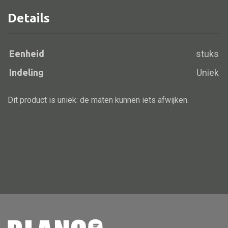
Details
Alle banken
Eenheid
stuks
Bank gestoffeerd
Indeling
Uniek
Bank hout
Bank IJzer
Dit product is uniek: de maten kunnen iets afwijken.
Chaise longues
Poef
Alle lampen
Hanglamp
Tafellamp