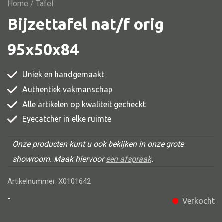
Vitrine
Home
/ Tafel
Bijzettafel nat/f orig
TV meubel
Rek
95x50x84
Comode
Uniek en handgemaakt
Authentiek vakmanschap
Alle artikelen op kwaliteit gecheckt
Alle stoelen
Eyecatcher in elke ruimte
Eetkamer stoel
Fautteuil
Onze producten kunt u ook bekijken in onze grote
showroom. Maak hiervoor
een afspraak
.
Barstoel
Kinderstoel
Artikelnummer: X0101642
Kruk
-
Verkocht
Stoel overig