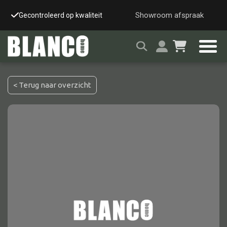
Showroom afspraak
Gecontroleerd op kwaliteit
Snelle & veilige leverin
< Terug naar overzicht
Alle tafels
Salontafel
Eettafel
Wandtafel
Bijzettafel
Bureau
Tafelblad