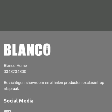
Vloerlamp
Wandlamp
Lampenkappen
Alle deco
Vaas
Blanco Home
Kandelaar
0348234800
Object
Bezichtigen showroom en afhalen producten exclusief op
Pilaar
afspraak.
Pot
Social Media
Schaal