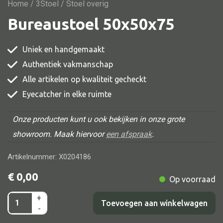
Vitrine
Home
/
3Stoel
/ Stoel overig
Bureaustoel 50x50x75
TV meubel
Rek
Uniek en handgemaakt
Comode
Authentiek vakmanschap
Alle artikelen op kwaliteit gecheckt
Eyecatcher in elke ruimte
Alle stoelen
Onze producten kunt u ook bekijken in onze grote
Eetkamer stoel
showroom. Maak hiervoor
een afspraak
.
Fautteuil
Artikelnummer: X0204186
Barstoel
€
0,00
Op voorraad
Kinderstoel
Kruk
+
Bureaustoel
Toevoegen aan winkelwagen
-
Stoel overig
50x50x75