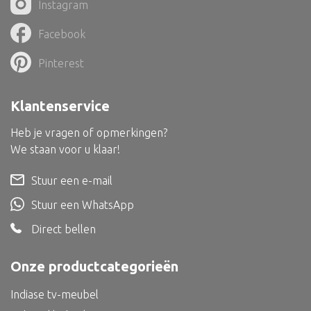
Instagram
Dienblad
Mand
Facebook
Roomdevider
Pinterest
Deco overig
Klantenservice
Heb je vragen of opmerkingen?
We staan voor u klaar!
Alle textiel
Kussen
Stuur een e-mail
Tapijt
Stuur een WhatsApp
Kelim
Direct bellen
Onze productcategorieën
Indiase tv-meubel
Alle bouwmateriaal