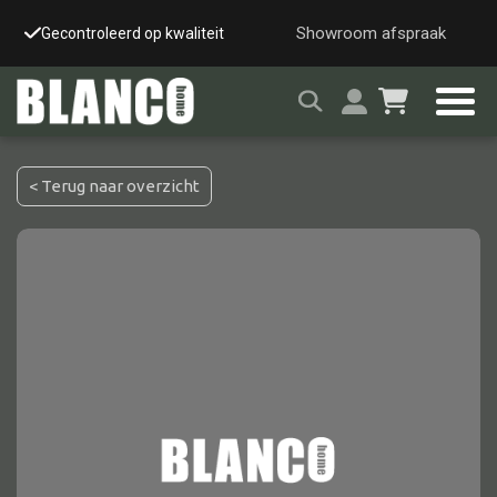
Showroom afspraak
Gecontroleerd op kwaliteit
Snelle & veilige leverin
< Terug naar overzicht
Alle tafels
Salontafel
Eettafel
Wandtafel
Bijzettafel
Bureau
Tafelblad