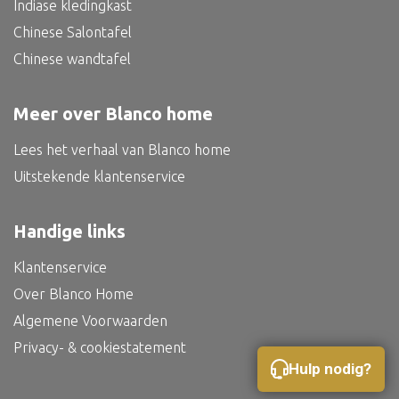
Indiase kledingkast
Bed
Chinese Salontafel
Chinese wandtafel
Meer over Blanco home
Alle oosterse meubels
Oosterse kast
Lees het verhaal van Blanco home
Uitstekende klantenservice
Oosterse tafel
Oosterse tv meubel
Handige links
Oosterse lampen
Klantenservice
Over Blanco Home
Algemene Voorwaarden
Privacy- & cookiestatement
Hulp nodig?