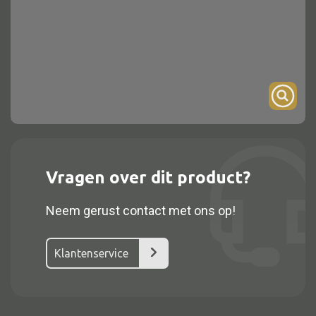
Onderstel
Bartafel
Console
Tafel overig
Alle kasten
Vragen over dit product?
Glaskast
Neem gerust contact met ons op!
Boekenkast
Dressoir
Klantenservice
Nachtkast
Kast overige