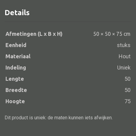
aantal
Details
Alle banken
Afmetingen (L x B x H)
50 × 50 × 75 cm
Bank gestoffeerd
Eenheid
stuks
Bank hout
Materiaal
Hout
Bank IJzer
Indeling
Uniek
Chaise longues
Lengte
50
Poef
Breedte
50
Hoogte
75
Alle lampen
Dit product is uniek: de maten kunnen iets afwijken.
Hanglamp
Tafellamp