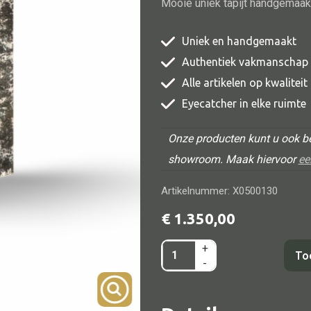
Mooie uniek tapijt handgemaak
TV meubel
Uniek en handgemaakt
Rek
Authentiek vakmanschap
Comode
Alle artikelen op kwalitei
Eyecatcher in elke ruimte
Onze producten kunt u ook be
showroom. Maak hiervoor
ee
Alle lampen
Artikelnummer: X0500130
Hanglamp
€
1.350,00
Tafellamp
Vloerlamp
+
Carpet
To
-
Wandlamp
zwart/wit/bruin
Lampenkappen
319x207