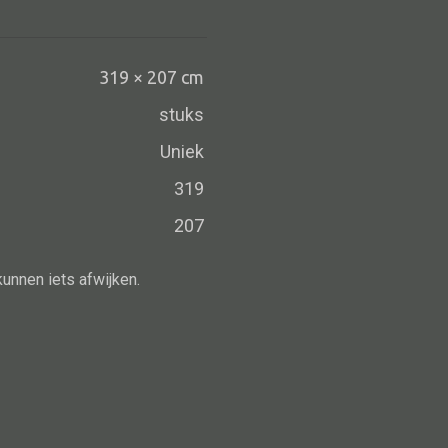
Schaal
Dienblad
Mand
319 × 207 cm
Roomdevider
stuks
Deco overig
Uniek
319
207
Alle oosterse meubels
kunnen iets afwijken.
Oosterse kast
Oosterse tafel
Oosterse tv meubel
Oosterse lampen