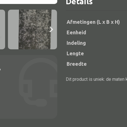
Details
aantal
Afmetingen (L x B x H)
Eenheid
Indeling
Lengte
Breedte
?
Alle bouwmateriaal
Dit product is uniek: de maten 
Bed