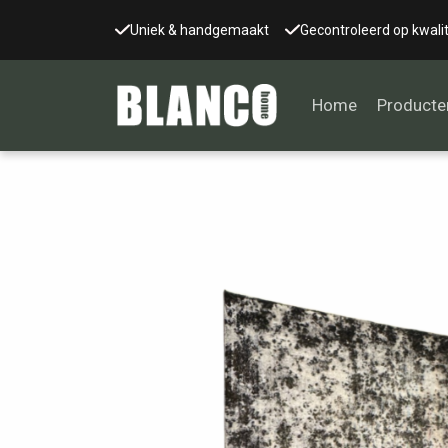
Uniek & handgemaakt
Gecontroleerd op kwalit
Home
Producte
Alle tafels
Salontafel
Eettafel
Wandtafel
Bijzettafel
Bureau
Tafelblad