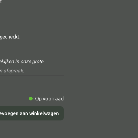
t.
t gecheckt
kijken in onze grote
n afspraak
.
Alle deco
Vaas
Kandelaar
Op voorraad
Object
evoegen aan winkelwagen
Pilaar
Pot