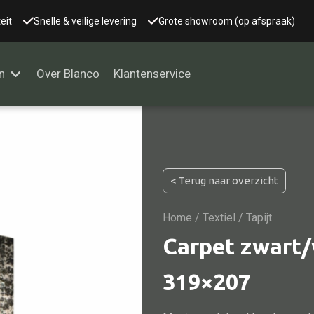
eit
Snelle & veilige levering
Grote showroom (op afspraak)
n
Over Blanco
Klantenservice
Alle kasten
< Terug naar overzicht
Glaskast
Boekenkast
Home
/
Textiel
/ Tapijt
Dressoir
Carpet zwart/
Nachtkast
319×207
Kast overige
Vitrine