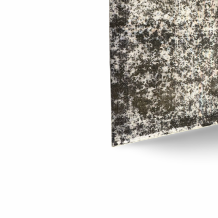
Onderstel
Bartafel
Console
Tafel overig
Alle banken
Bank gestoffeerd
Bank hout
Bank IJzer
Chaise longues
Poef