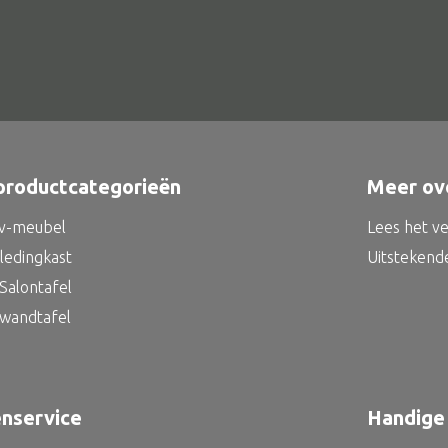
productcategorieën
Meer ov
tv-meubel
Lees het v
kledingkast
Uitstekend
Salontafel
 wandtafel
enservice
Handige 