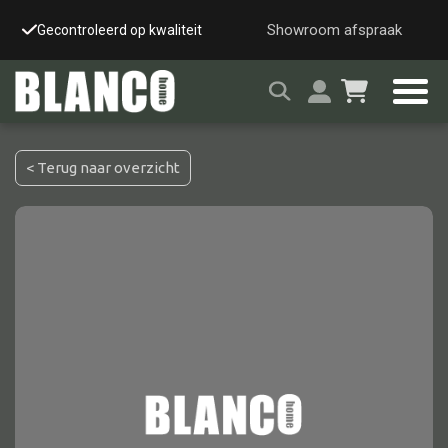
Showroom afspraak
Gecontroleerd op kwaliteit
Snelle & veilige leverin
< Terug naar overzicht
Alle tafels
Salontafel
Eettafel
Wandtafel
Bijzettafel
Bureau
Tafelblad