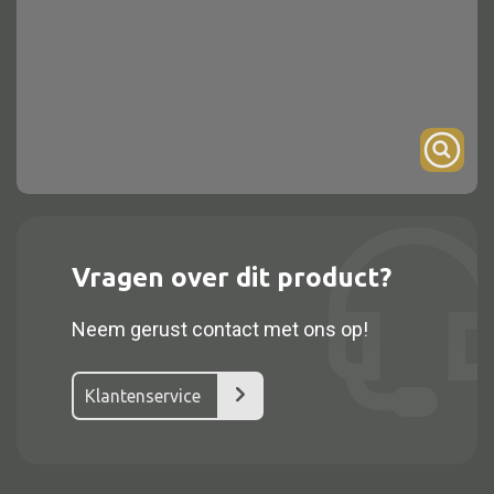
Onderstel
Bartafel
Console
Tafel overig
Alle kasten
Vragen over dit product?
Glaskast
Neem gerust contact met ons op!
Boekenkast
Dressoir
Klantenservice
Nachtkast
Kast overige