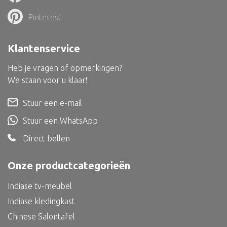
Dienblad
Pinterest
Mand
Roomdevider
Klantenservice
Deco overig
Heb je vragen of opmerkingen?
We staan voor u klaar!
Stuur een e-mail
Alle textiel
Stuur een WhatsApp
Kussen
Direct bellen
Tapijt
Onze productcategorieën
Kelim
Indiase tv-meubel
Indiase kledingkast
Chinese Salontafel
Alle bouwmateriaal