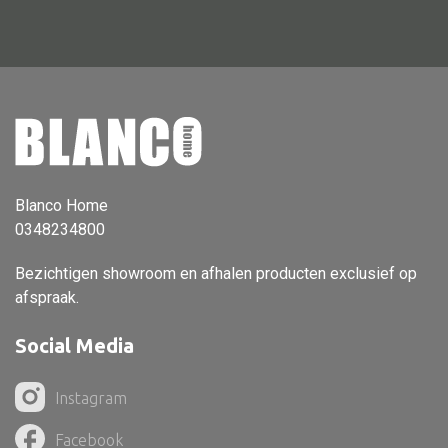
Vloerlamp
Wandlamp
Lampenkappen
Blanco Home
Alle deco
0348234800
Vaas
Bezichtigen showroom en afhalen producten exclusief op
Kandelaar
afspraak.
Object
Social Media
Pilaar
Pot
Instagram
Schaal
Facebook