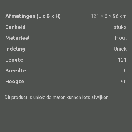
Afmetingen (L x B x H)
121 × 6 × 96 cm
Eenheid
stuks
Alle banken
Bank gestoffeerd
Materiaal
Hout
Bank hout
Indeling
Uniek
Bank IJzer
Lengte
121
Chaise longues
Breedte
6
Poef
Hoogte
96
Dit product is uniek: de maten kunnen iets afwijken.
Alle lampen
Hanglamp
Tafellamp