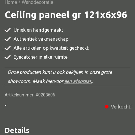
Vitrine
Home
/ Wanddecoratie
Ceiling paneel gr 121x6x96
TV meubel
Rek
Uniek en handgemaakt
Comode
Authentiek vakmanschap
Alle artikelen op kwaliteit gecheckt
Eyecatcher in elke ruimte
Alle stoelen
Onze producten kunt u ook bekijken in onze grote
Eetkamer stoel
showroom. Maak hiervoor
een afspraak
.
Fautteuil
Artikelnummer: X0203606
Barstoel
-
Verkocht
Kinderstoel
Kruk
Details
Stoel overig