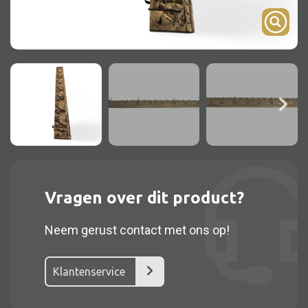
Onderstel
Bartafel
Console
Tafel overig
Alle kasten
Glaskast
Vragen over dit product?
Boekenkast
Neem gerust contact met ons op!
Dressoir
Nachtkast
Klantenservice
Kast overige