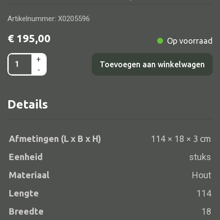
Artikelnummer: X0205596
€
195,00
Op voorraad
Alle banken
+
Coat
Bank gestoffeerd
Toevoegen aan winkelwagen
-
hanger
Bank hout
snijw.
Bank IJzer
Details
paneel
Chaise longues
114x18x3
Poef
aantal
Afmetingen (L x B x H)
114 × 18 × 3 cm
Eenheid
stuks
Materiaal
Hout
Alle lampen
Lengte
114
Hanglamp
Breedte
18
Tafellamp