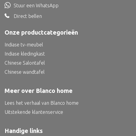
Stuur een WhatsApp
Bed
Direct bellen
Onze productcategorieën
Alle oosterse meubels
Indiase tv-meubel
Oosterse kast
Indiase kledingkast
Oosterse tafel
Chinese Salontafel
Oosterse tv meubel
Chinese wandtafel
Oosterse lampen
Meer over Blanco home
Lees het verhaal van Blanco home
Uitstekende klantenservice
Handige links