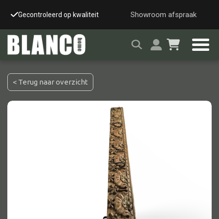
Showroom afspraak
Gecontroleerd op kwaliteit
Snelle & veilige leverin
< Terug naar overzicht
Alle tafels
Salontafel
Eettafel
Wandtafel
Bijzettafel
Bureau
Tafelblad