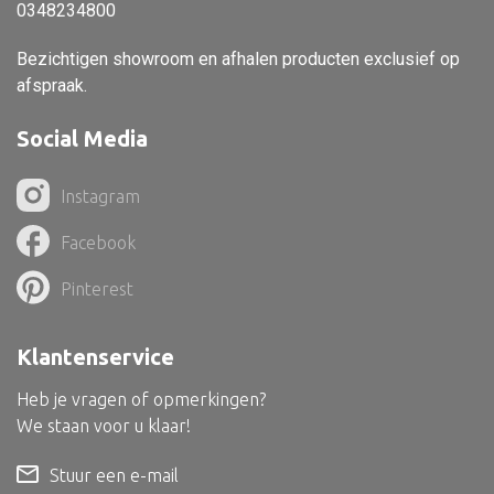
Dienblad
0348234800
Mand
Bezichtigen showroom en afhalen producten exclusief op
afspraak.
Roomdevider
Deco overig
Social Media
Instagram
Facebook
Alle textiel
Kussen
Pinterest
Tapijt
Klantenservice
Kelim
Heb je vragen of opmerkingen?
We staan voor u klaar!
Stuur een e-mail
Alle bouwmateriaal