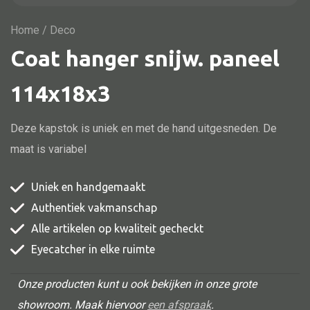
Vitrine
TV meubel
Home
/ Deco
Coat hanger snijw. paneel
Rek
Comode
114x18x3
Deze kapstok is uniek en met de hand uitgesneden. De
maat is variabel
Alle stoelen
Eetkamer stoel
Uniek en handgemaakt
Fautteuil
Authentiek vakmanschap
Barstoel
Alle artikelen op kwaliteit gecheckt
Kinderstoel
Eyecatcher in elke ruimte
Kruk
Onze producten kunt u ook bekijken in onze grote
Stoel overig
showroom. Maak hiervoor
een afspraak
.