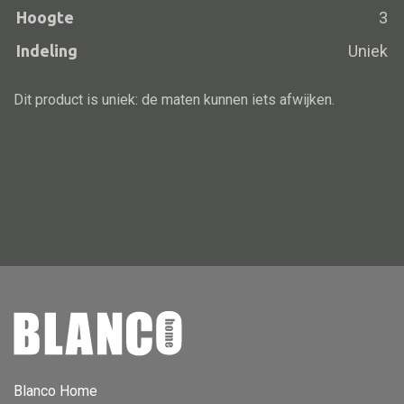
Hoogte
3
Vloerlamp
Indeling
Uniek
Wandlamp
Lampenkappen
Dit product is uniek: de maten kunnen iets afwijken.
Alle deco
Vaas
Kandelaar
Object
Pilaar
Pot
Schaal
Blanco Home