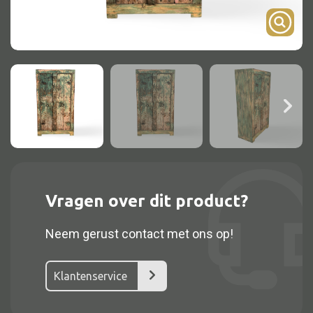
Onderstel
Bartafel
Console
Tafel overig
Alle kasten
Glaskast
Vragen over dit product?
Boekenkast
Neem gerust contact met ons op!
Dressoir
Nachtkast
Klantenservice
Kast overige