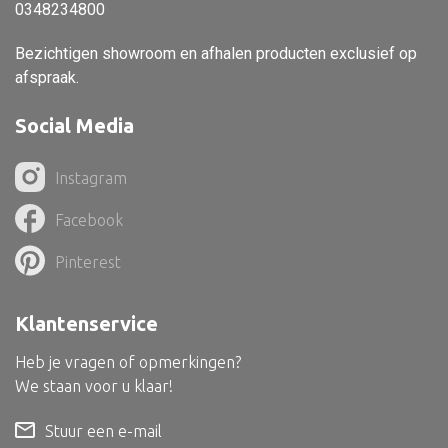
Dienblad
0348234800
Mand
Bezichtigen showroom en afhalen producten exclusief op
afspraak.
Roomdevider
Deco overig
Social Media
Instagram
Facebook
Alle textiel
Kussen
Pinterest
Tapijt
Klantenservice
Kelim
Heb je vragen of opmerkingen?
We staan voor u klaar!
Stuur een e-mail
Alle bouwmateriaal