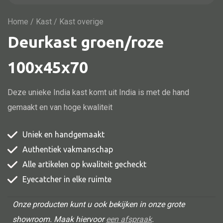
Vitrine
TV meubel
Home
/
Kast
/ Kast overige
Deurkast groen/roze
Rek
Comode
100x45x70
Deze unieke India kast komt uit India is met de hand
gemaakt en van hoge kwaliteit
Alle stoelen
Eetkamer stoel
Uniek en handgemaakt
Fautteuil
Authentiek vakmanschap
Barstoel
Alle artikelen op kwaliteit gecheckt
Kinderstoel
Eyecatcher in elke ruimte
Kruk
Onze producten kunt u ook bekijken in onze grote
Stoel overig
showroom. Maak hiervoor
een afspraak
.