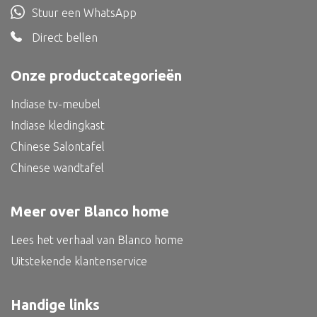
Stuur een WhatsApp
Bed
Direct bellen
Onze productcategorieën
Alle oosterse meubels
Indiase tv-meubel
Oosterse kast
Indiase kledingkast
Oosterse tafel
Chinese Salontafel
Oosterse tv meubel
Chinese wandtafel
Oosterse lampen
Meer over Blanco home
Lees het verhaal van Blanco home
Uitstekende klantenservice
Handige links