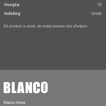
Hoogte
70
Vloerlamp
Indeling
Uniek
Wandlamp
Lampenkappen
Dit product is uniek: de maten kunnen iets afwijken.
Alle deco
Vaas
Kandelaar
Object
Pilaar
Pot
Schaal
Blanco Home