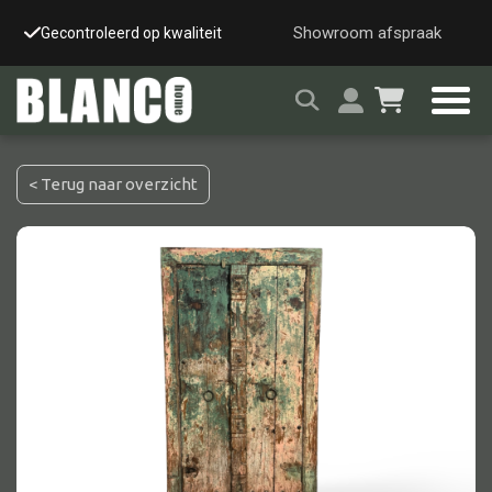
Showroom afspraak
Gecontroleerd op kwaliteit
Snelle & veilige leverin
< Terug naar overzicht
Alle tafels
Salontafel
Eettafel
Wandtafel
Bijzettafel
Bureau
Tafelblad