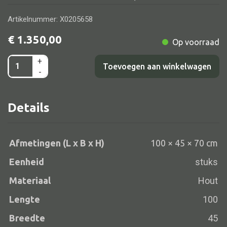
Artikelnummer: X0205658
€
1.350,00
Op voorraad
Alle banken
+
Deurkast
Bank gestoffeerd
Toevoegen aan winkelwagen
-
groen/roze
Bank hout
100x45x70
Bank IJzer
Details
aantal
Chaise longues
Poef
Afmetingen (L x B x H)
100 × 45 × 70 cm
Eenheid
stuks
Materiaal
Hout
Alle lampen
Lengte
100
Hanglamp
Breedte
45
Tafellamp