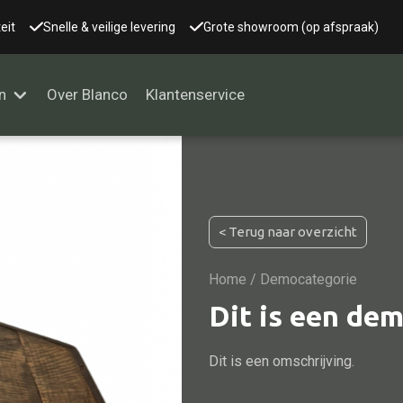
eit
Snelle & veilige levering
Grote showroom (op afspraak)
n
Over Blanco
Klantenservice
Alle kasten
< Terug naar overzicht
Glaskast
Boekenkast
Home
/ Democategorie
Dressoir
Dit is een de
Nachtkast
Dit is een omschrijving.
Kast overige
Vitrine