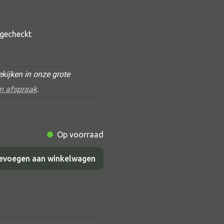
t gecheckt
kijken in onze grote
n afspraak
.
Alle deco
ige
Op voorraad
Vaas
Kandelaar
evoegen aan winkelwagen
,00.
Object
Pilaar
Pot