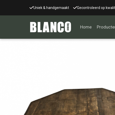
Uniek & handgemaakt
Gecontroleerd op kwalit
Home
Producte
Alle tafels
Salontafel
Eettafel
Wandtafel
Bijzettafel
Bureau
Tafelblad