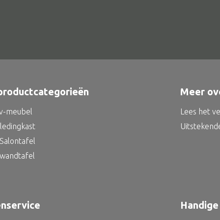
productcategorieën
Meer ov
tv-meubel
Lees het v
kledingkast
Uitstekend
Salontafel
 wandtafel
enservice
Handige 