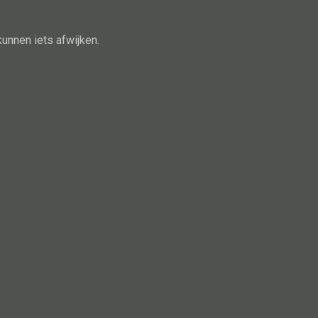
Schaal
Dienblad
kunnen iets afwijken.
Mand
Roomdevider
Deco overig
Alle oosterse meubels
Oosterse kast
Oosterse tafel
Oosterse tv meubel
Oosterse lampen