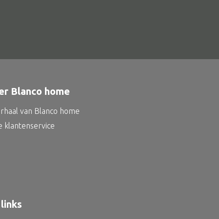
er Blanco home
erhaal van Blanco home
e klantenservice
links