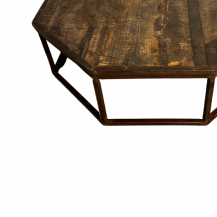
Onderstel
Bartafel
Console
Tafel overig
Alle banken
Bank gestoffeerd
Bank hout
Bank IJzer
Chaise longues
Poef