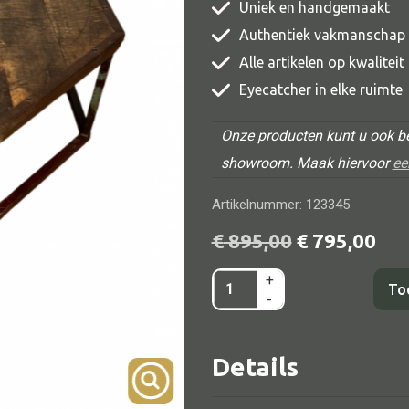
Uniek en handgemaakt
TV meubel
Authentiek vakmanschap
Rek
Alle artikelen op kwalitei
Comode
Eyecatcher in elke ruimte
Onze producten kunt u ook be
showroom. Maak hiervoor
ee
Artikelnummer: 123345
Alle lampen
Oorspronkelijke
Huid
€
895,00
€
795,00
Hanglamp
prijs
prijs
+
Dit
Tafellamp
was:
is:
To
-
is
Vloerlamp
€ 895,00.
€ 795
een
Wandlamp
Details
demoproduct
Lampenkappen
aantal