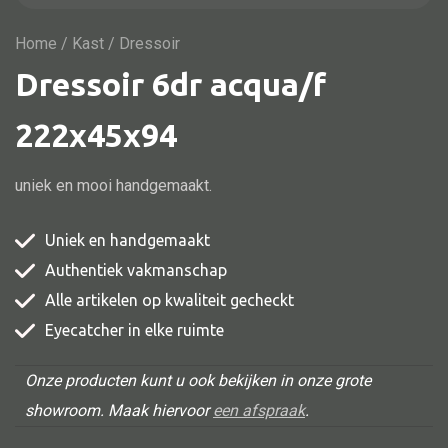
Vitrine
TV meubel
Home
/
Kast
/ Dressoir
Dressoir 6dr acqua/f
Rek
Comode
222x45x94
uniek en mooi handgemaakt.
Alle stoelen
Uniek en handgemaakt
Eetkamer stoel
Authentiek vakmanschap
Fautteuil
Alle artikelen op kwaliteit gecheckt
Barstoel
Eyecatcher in elke ruimte
Kinderstoel
Onze producten kunt u ook bekijken in onze grote
Kruk
showroom. Maak hiervoor
een afspraak
.
Stoel overig