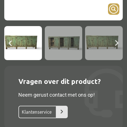
Onderstel
Bartafel
Console
Tafel overig
Alle kasten
Glaskast
Vragen over dit product?
Boekenkast
Neem gerust contact met ons op!
Dressoir
Nachtkast
Klantenservice
Kast overige