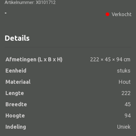
Artikelnummer: X0101712
-
Verkocht
Alle banken
Details
Bank gestoffeerd
Bank hout
Afmetingen (L x B x H)
222 × 45 × 94 cm
Bank IJzer
Chaise longues
Eenheid
stuks
Poef
Materiaal
Hout
Lengte
222
Breedte
45
Alle lampen
Hoogte
94
Hanglamp
Indeling
Uniek
Tafellamp