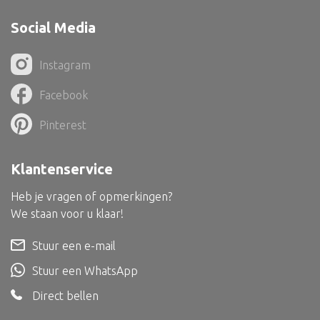
Dienblad
Social Media
Mand
Roomdevider
Instagram
Deco overig
Facebook
Pinterest
Alle textiel
Klantenservice
Kussen
Heb je vragen of opmerkingen?
Tapijt
We staan voor u klaar!
Kelim
Stuur een e-mail
Stuur een WhatsApp
Direct bellen
Alle bouwmateriaal