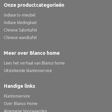
Onze productcategorieën
Bed
Indiase tv-meubel
Indiase kledingkast
Chinese Salontafel
Alle oosterse meubels
Chinese wandtafel
Oosterse kast
Oosterse tafel
Meer over Blanco home
Oosterse tv meubel
Lees het verhaal van Blanco home
Oosterse lampen
Uitstekende klantenservice
Handige links
Klantenservice
Over Blanco Home
Algemene Voorwaarden