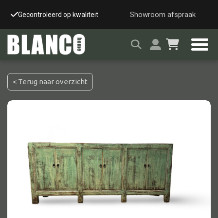
Showroom afspraak
Gecontroleerd op kwaliteit
Snelle & veilige leverin
< Terug naar overzicht
Alle tafels
Salontafel
Eettafel
Wandtafel
Bijzettafel
Bureau
Tafelblad