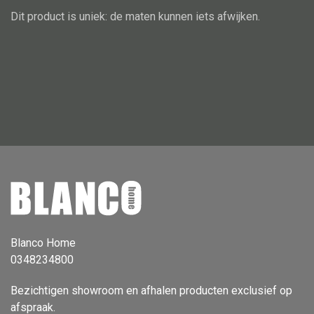
Dit product is uniek: de maten kunnen iets afwijken.
Vloerlamp
Wandlamp
Lampenkappen
Alle deco
Vaas
Kandelaar
Object
Blanco Home
Pilaar
0348234800
Pot
Bezichtigen showroom en afhalen producten exclusief op
Schaal
afspraak.