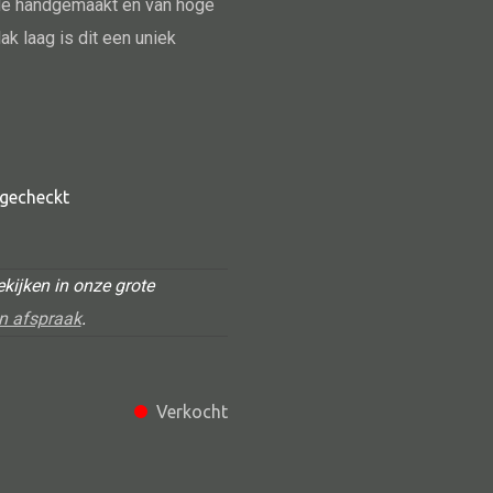
 de handgemaakt en van hoge
ak laag is dit een uniek
t gecheckt
Alle deco
kijken in onze grote
Vaas
n afspraak
.
Kandelaar
Object
Verkocht
Pilaar
Pot