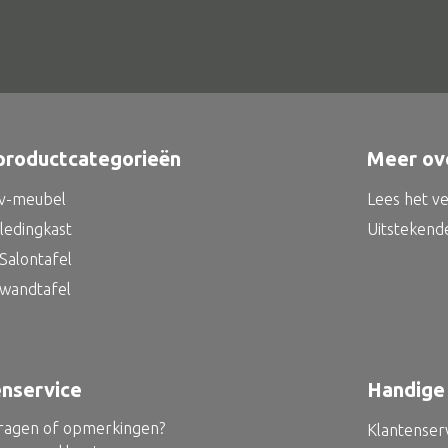
productcategorieën
Meer ov
tv-meubel
Lees het v
kledingkast
Uitstekend
Salontafel
 wandtafel
enservice
Handige 
vragen of opmerkingen?
Klantenser