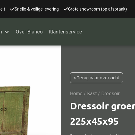
eit
Snelle & veilige levering
Grote showroom (op afspraak)
n
Over Blanco
Klantenservice
Alle kasten
< Terug naar overzicht
Glaskast
Boekenkast
Home
/
Kast
/ Dressoir
Dressoir
Dressoir groen
Nachtkast
225x45x95
Kast overige
Vitrine