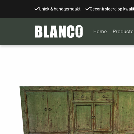
Uniek & handgemaakt
Gecontroleerd op kwalit
Home
Producte
Alle tafels
Salontafel
Eettafel
Wandtafel
Bijzettafel
Bureau
Tafelblad