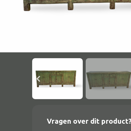
Onderstel
Bartafel
Console
Tafel overig
Alle banken
Bank gestoffeerd
Bank hout
Bank IJzer
Chaise longues
Vragen over dit product
Poef