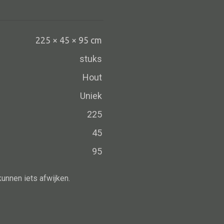
Schaal
Dienblad
Mand
225 × 45 × 95 cm
Roomdevider
stuks
Deco overig
Hout
Uniek
225
Alle oosterse meubels
45
Oosterse kast
95
Oosterse tafel
kunnen iets afwijken.
Oosterse tv meubel
Oosterse lampen