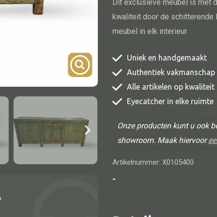
Dit exclusieve meubel is met
TV meubel
kwaliteit door de schitterende l
Rek
meubel in elk interieur.
Comode
Uniek en handgemaakt
Authentiek vakmanschap
Alle artikelen op kwalitei
Eyecatcher in elke ruimte
Alle lampen
Onze producten kunt u ook be
Hanglamp
showroom. Maak hiervoor
ee
Tafellamp
Artikelnummer: X0105400
Vloerlamp
-
Wandlamp
?
Lampenkappen