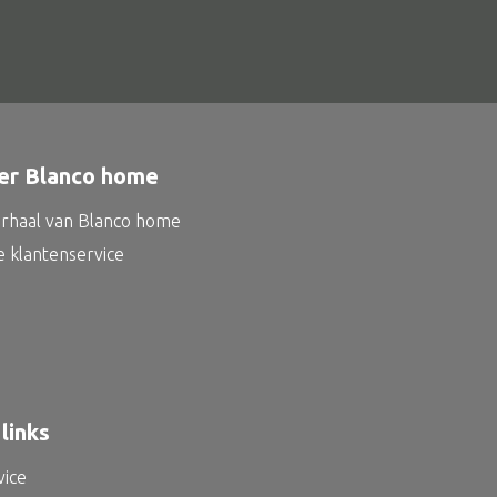
er Blanco home
erhaal van Blanco home
e klantenservice
links
vice