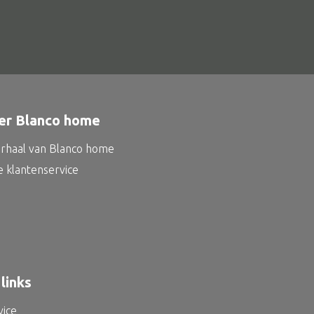
er Blanco home
erhaal van Blanco home
e klantenservice
links
vice