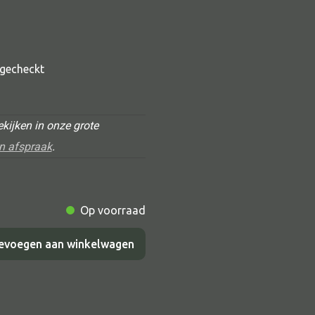
t gecheckt
kijken in onze grote
n afspraak
.
Alle deco
Vaas
Op voorraad
Kandelaar
evoegen aan winkelwagen
Object
Pilaar
Pot