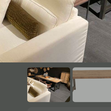
Onderstel
Bartafel
Console
Tafel overig
Alle banken
Bank gestoffeerd
Bank hout
Bank IJzer
Chaise longues
Poef