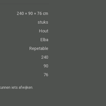
Schaal
Dienblad
240 × 90 × 76 cm
Mand
stuks
Roomdevider
Hout
Deco overig
Elba
Repetable
240
Alle oosterse meubels
90
Oosterse kast
76
Oosterse tafel
Oosterse tv meubel
kunnen iets afwijken.
Oosterse lampen