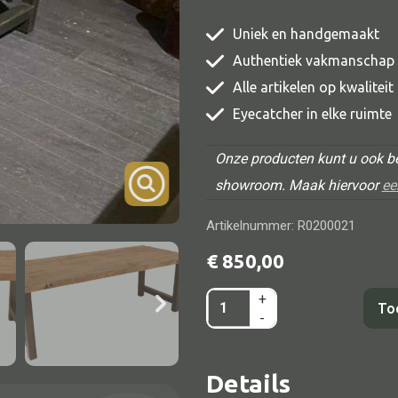
TV meubel
Uniek en handgemaakt
Rek
Authentiek vakmanschap
Comode
Alle artikelen op kwalitei
Eyecatcher in elke ruimte
Onze producten kunt u ook be
showroom. Maak hiervoor
ee
Alle lampen
Artikelnummer: R0200021
Hanglamp
€
850,00
Tafellamp
+
Eettafel
Vloerlamp
To
-
Elba
Wandlamp
240x90
Lampenkappen
Details
aantal