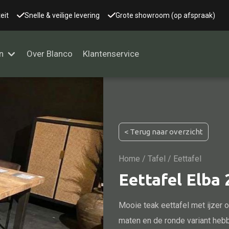
eit
Snelle & veilige levering
Grote showroom (op afspraak)
n
Over Blanco
Klantenservice
Alle kasten
< Terug naar overzicht
Glaskast
Boekenkast
Home
/
Tafel
/ Eettafel
Dressoir
Eettafel Elba
Nachtkast
Mooie teak eettafel met ijzer o
Kast overige
maten en de ronde variant heb
Vitrine