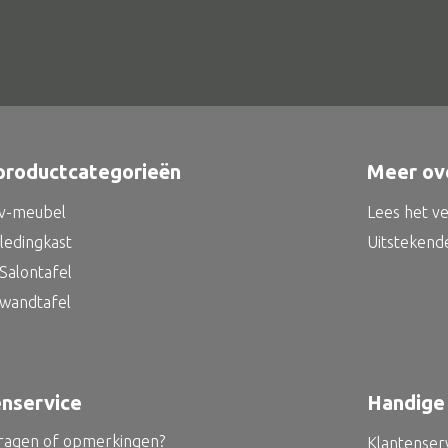
productcategorieën
Meer ov
tv-meubel
Lees het v
kledingkast
Uitstekend
Salontafel
 wandtafel
enservice
Handige 
vragen of opmerkingen?
Klantenser