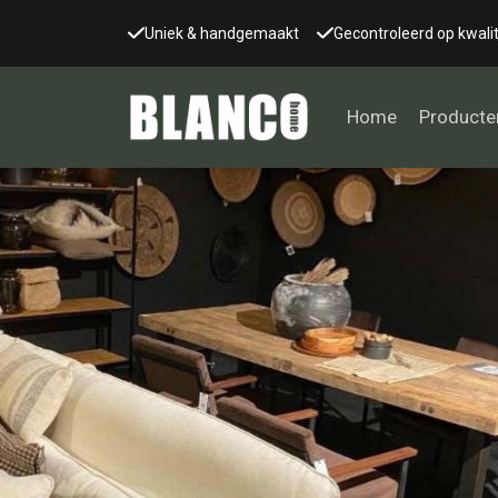
Uniek & handgemaakt
Gecontroleerd op kwalit
Home
Producte
Alle tafels
Salontafel
Eettafel
Wandtafel
Bijzettafel
Bureau
Tafelblad