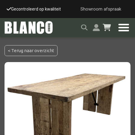
Showroom afspraak
Gecontroleerd op kwaliteit
Snelle & veilige leverin
< Terug naar overzicht
Alle tafels
Salontafel
Eettafel
Wandtafel
Bijzettafel
Bureau
Tafelblad