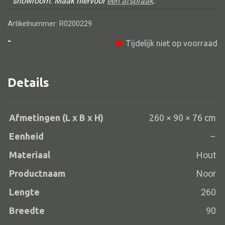
showroom. Maak hiervoor
een afspraak
.
Artikelnummer: R0200229
-
Tijdelijk niet op voorraad
Alle banken
Bank gestoffeerd
Details
Bank hout
Bank IJzer
Chaise longues
Afmetingen (L x B x H)
260 × 90 × 76 cm
Poef
Eenheid
–
Materiaal
Hout
Productnaam
Noor
Alle lampen
Lengte
260
Hanglamp
Breedte
90
Tafellamp