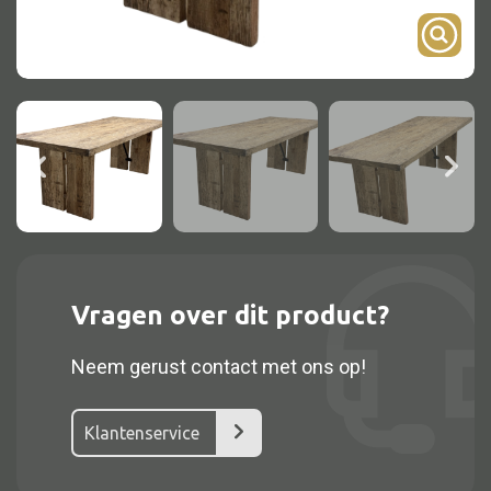
Onderstel
Bartafel
Console
Tafel overig
Alle kasten
Glaskast
Vragen over dit product?
Boekenkast
Neem gerust contact met ons op!
Dressoir
Nachtkast
Klantenservice
Kast overige