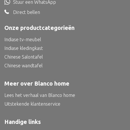
Stuur een WhatsApp
Bed
Direct bellen
Onze productcategorieën
Alle oosterse meubels
Indiase tv-meubel
Indiase kledingkast
Oosterse kast
Chinese Salontafel
Oosterse tafel
Chinese wandtafel
Oosterse tv meubel
Oosterse lampen
Meer over Blanco home
Lees het verhaal van Blanco home
Uitstekende klantenservice
Handige links