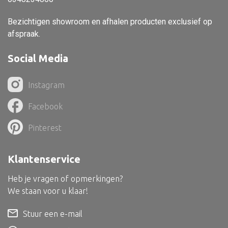
Dienblad
Bezichtigen showroom en afhalen producten exclusief op
Mand
afspraak.
Roomdevider
Social Media
Deco overig
Instagram
Facebook
Alle textiel
Pinterest
Kussen
Tapijt
Klantenservice
Kelim
Heb je vragen of opmerkingen?
We staan voor u klaar!
Stuur een e-mail
Alle bouwmateriaal