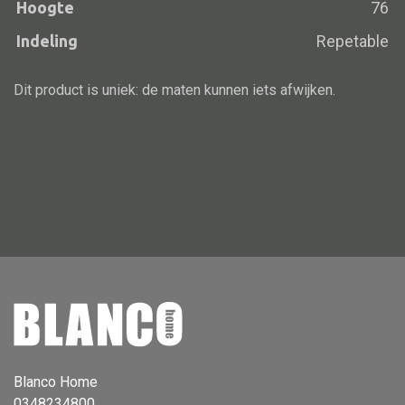
Hoogte
76
Vloerlamp
Indeling
Repetable
Wandlamp
Dit product is uniek: de maten kunnen iets afwijken.
Lampenkappen
Alle deco
Vaas
Kandelaar
Object
Pilaar
Pot
Schaal
Blanco Home
0348234800