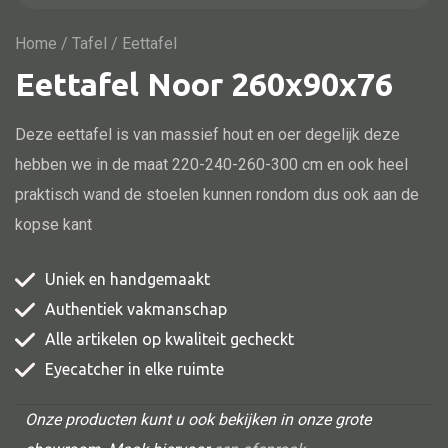
Vitrine
TV meubel
Home
/
Tafel
/ Eettafel
Eettafel Noor 260x90x76
Rek
Comode
Deze eettafel is van massief hout en oer degelijk deze
hebben we in de maat 220-240-260-300 cm en ook heel
praktisch wand de stoelen kunnen rondom dus ook aan de
Alle stoelen
kopse kant
Eetkamer stoel
Uniek en handgemaakt
Fautteuil
Authentiek vakmanschap
Barstoel
Alle artikelen op kwaliteit gecheckt
Kinderstoel
Eyecatcher in elke ruimte
Kruk
Onze producten kunt u ook bekijken in onze grote
Stoel overig