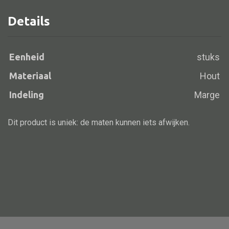
Details
Alle banken
Eenheid
stuks
Bank gestoffeerd
Materiaal
Hout
Bank hout
Indeling
Marge
Bank IJzer
Chaise longues
Dit product is uniek: de maten kunnen iets afwijken.
Poef
Alle lampen
Hanglamp
Tafellamp