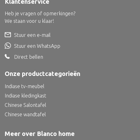
Klantenservice
Dienblad
Mand
Heb je vragen of opmerkingen?
We staan voor u klaar!
Roomdevider
Stuur een e-mail
Deco overig
Stuur een WhatsApp
Direct bellen
Alle textiel
Onze productcategorieën
Kussen
Indiase tv-meubel
Tapijt
Indiase kledingkast
Kelim
Chinese Salontafel
Chinese wandtafel
Meer over Blanco home
Alle bouwmateriaal