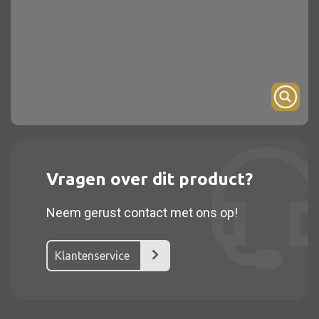
Onderstel
Bartafel
Console
Tafel overig
Alle kasten
Vragen over dit product?
Glaskast
Neem gerust contact met ons op!
Boekenkast
Dressoir
Klantenservice
Nachtkast
Kast overige