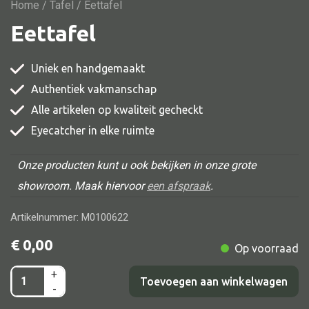
Vitrine
Home
/
Tafel
/ Eettafel
Eettafel
TV meubel
Rek
Uniek en handgemaakt
Comode
Authentiek vakmanschap
Alle artikelen op kwaliteit gecheckt
Eyecatcher in elke ruimte
Alle stoelen
Onze producten kunt u ook bekijken in onze grote
Eetkamer stoel
showroom. Maak hiervoor
een afspraak
.
Fautteuil
Artikelnummer: M0100622
Barstoel
€
0,00
Op voorraad
Kinderstoel
Kruk
+
Eettafel
Toevoegen aan winkelwagen
-
Stoel overig
aantal