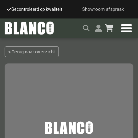
Showroom afspraak
Gecontroleerd op kwaliteit
Snelle & veilige leverin
< Terug naar overzicht
Alle tafels
Salontafel
Eettafel
Wandtafel
Bijzettafel
Bureau
Tafelblad