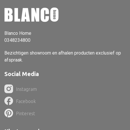
Vloerlamp
Wandlamp
Lampenkappen
Blanco Home
0348234800
Bezichtigen showroom en afhalen producten exclusief op
afspraak.
Alle deco
Vaas
Social Media
Kandelaar
Instagram
Object
Facebook
Pilaar
Pot
Pinterest
Schaal