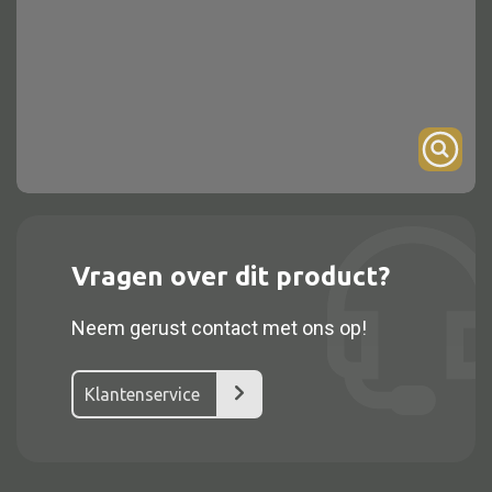
Onderstel
Bartafel
Console
Tafel overig
Alle kasten
Vragen over dit product?
Glaskast
Neem gerust contact met ons op!
Boekenkast
Dressoir
Klantenservice
Nachtkast
Kast overige