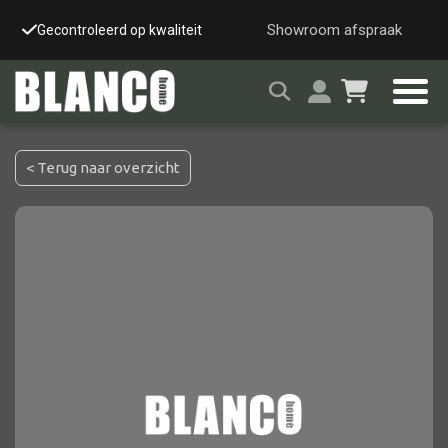
Showroom afspraak
Gecontroleerd op kwaliteit
Snelle & veilige leverin
< Terug naar overzicht
Alle tafels
Salontafel
Eettafel
Wandtafel
Bijzettafel
Bureau
Tafelblad