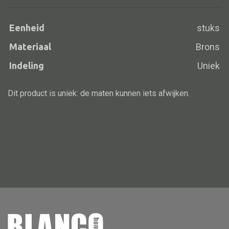
Eenheid
stuks
Materiaal
Brons
Alle banken
Bank gestoffeerd
Indeling
Uniek
Bank hout
Dit product is uniek: de maten kunnen iets afwijken.
Bank IJzer
Chaise longues
Poef
Alle lampen
Hanglamp
Tafellamp