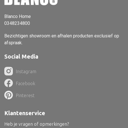
Vloerlamp
Blanco Home
Wandlamp
0348234800
Lampenkappen
Bezichtigen showroom en afhalen producten exclusief op
afspraak.
Social Media
Alle deco
Vaas
Instagram
Kandelaar
Facebook
Object
Pinterest
Pilaar
Pot
Klantenservice
Schaal
Heb je vragen of opmerkingen?