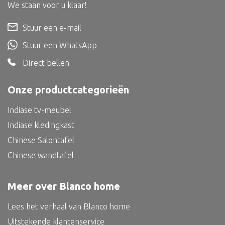
Dienblad
We staan voor u klaar!
Mand
Stuur een e-mail
Roomdevider
Stuur een WhatsApp
Deco overig
Direct bellen
Onze productcategorieën
Indiase tv-meubel
Alle textiel
Indiase kledingkast
Kussen
Chinese Salontafel
Tapijt
Chinese wandtafel
Kelim
Meer over Blanco home
Lees het verhaal van Blanco home
Alle bouwmateriaal
Uitstekende klantenservice