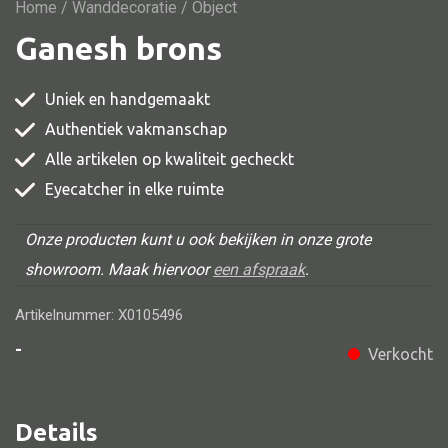
Vitrine
Home
/
Wanddecoratie
/ Object
Ganesh brons
TV meubel
Rek
Uniek en handgemaakt
Comode
Authentiek vakmanschap
Alle artikelen op kwaliteit gecheckt
Eyecatcher in elke ruimte
Alle stoelen
Onze producten kunt u ook bekijken in onze grote
Eetkamer stoel
showroom. Maak hiervoor
een afspraak
.
Fautteuil
Artikelnummer: X0105496
Barstoel
-
Verkocht
Kinderstoel
Kruk
Details
Stoel overig