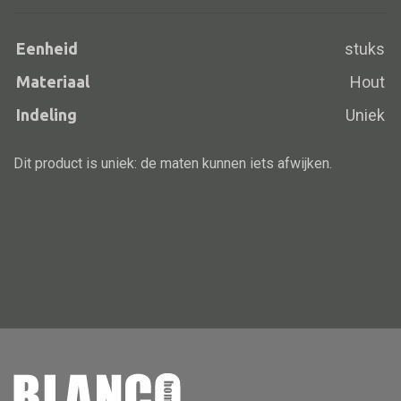
Eenheid
stuks
Materiaal
Hout
Alle banken
Bank gestoffeerd
Indeling
Uniek
Bank hout
Dit product is uniek: de maten kunnen iets afwijken.
Bank IJzer
Chaise longues
Poef
Alle lampen
Hanglamp
Tafellamp