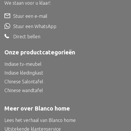
Dienblad
We staan voor u klaar!
Mand
Stuur een e-mail
Roomdevider
Stuur een WhatsApp
Deco overig
Direct bellen
Onze productcategorieën
Indiase tv-meubel
Alle textiel
Indiase kledingkast
Kussen
Chinese Salontafel
Tapijt
Chinese wandtafel
Kelim
Meer over Blanco home
Lees het verhaal van Blanco home
Alle bouwmateriaal
Uitstekende klantenservice