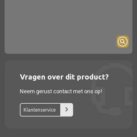
Onderstel
Bartafel
Console
Tafel overig
Alle kasten
Vragen over dit product?
Glaskast
Neem gerust contact met ons op!
Boekenkast
Dressoir
Klantenservice
Nachtkast
Kast overige