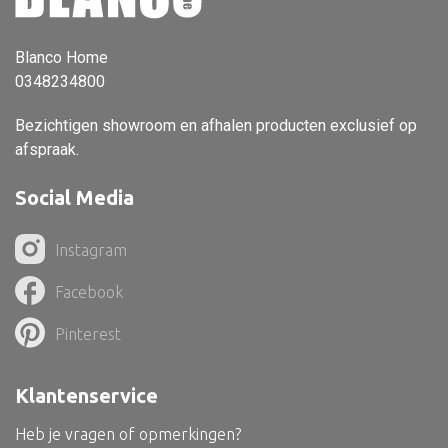
Vloerlamp
Blanco Home
Wandlamp
0348234800
Lampenkappen
Bezichtigen showroom en afhalen producten exclusief op
afspraak.
Social Media
Alle deco
Vaas
Instagram
Kandelaar
Facebook
Object
Pinterest
Pilaar
Pot
Klantenservice
Schaal
Heb je vragen of opmerkingen?