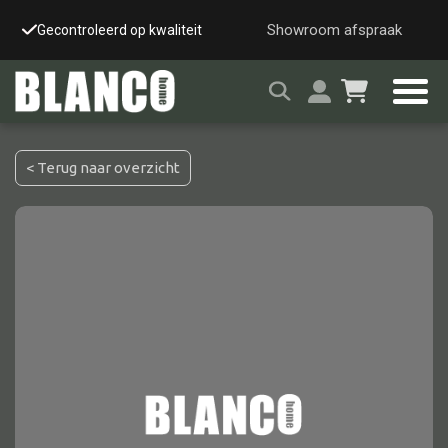
Showroom afspraak
Gecontroleerd op kwaliteit
Snelle & veilige leverin
< Terug naar overzicht
Alle tafels
Salontafel
Eettafel
Wandtafel
Bijzettafel
Bureau
Tafelblad