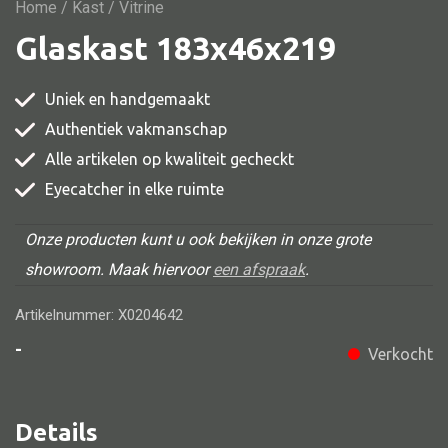
Vitrine
Home
/
Kast
/ Vitrine
Glaskast 183x46x219
TV meubel
Rek
Uniek en handgemaakt
Comode
Authentiek vakmanschap
Alle artikelen op kwaliteit gecheckt
Eyecatcher in elke ruimte
Alle stoelen
Onze producten kunt u ook bekijken in onze grote
Eetkamer stoel
showroom. Maak hiervoor
een afspraak
.
Fautteuil
Artikelnummer: X0204642
Barstoel
-
Verkocht
Kinderstoel
Kruk
Details
Stoel overig