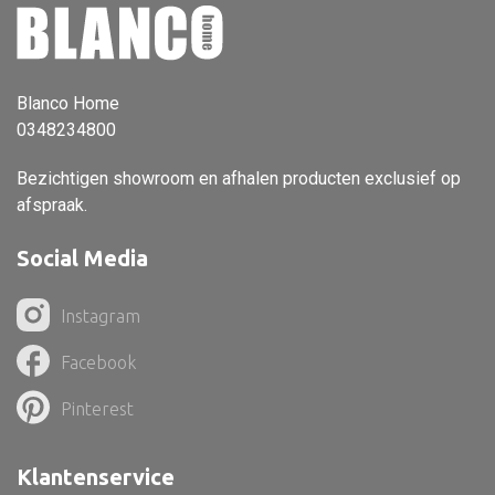
Dienblad
Mand
Roomdevider
Blanco Home
Deco overig
0348234800
Bezichtigen showroom en afhalen producten exclusief op
afspraak.
Alle textiel
Social Media
Kussen
Instagram
Tapijt
Kelim
Facebook
Pinterest
Klantenservice
Alle bouwmateriaal