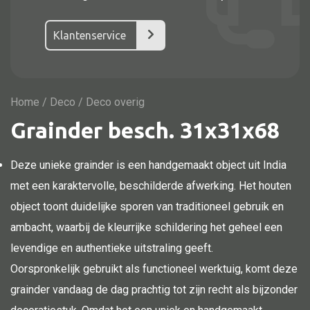
Vitrine
TV meubel
Klantenservice
Rek
Comode
Home
/
Deco
/ Deco overig
Grainder besch. 31x31x68
Alle stoelen
Deze unieke grainder is een handgemaakt object uit India
Eetkamer stoel
met een karaktervolle, beschilderde afwerking. Het houten
Fautteuil
object toont duidelijke sporen van traditioneel gebruik en
Barstoel
ambacht, waarbij de kleurrijke schildering het geheel een
levendige en authentieke uitstraling geeft.
Kinderstoel
Oorspronkelijk gebruikt als functioneel werktuig, komt deze
Kruk
grainder vandaag de dag prachtig tot zijn recht als bijzonder
Stoel overig