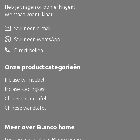
Heb je vragen of opmerkingen?
Bed
We staan voor u klaar!
Stuur een e-mail
Stuur een WhatsApp
Alle oosterse meubels
Direct bellen
Oosterse kast
Oosterse tafel
Onze productcategorieën
Oosterse tv meubel
Indiase tv-meubel
Oosterse lampen
Indiase kledingkast
Chinese Salontafel
Chinese wandtafel
Meer over Blanco home
Lees het verhaal van Blanco home