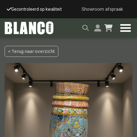
Showroom afspraak
Gecontroleerd op kwaliteit
Snelle & veilige leverin
< Terug naar overzicht
Alle tafels
Salontafel
Eettafel
Wandtafel
Bijzettafel
Bureau
Tafelblad