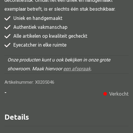
decoratiestuk. Omdat het een uniek en handgemaakt
exemplaar betreft, is er slechts één stuk beschikbaar.
Uniek en handgemaakt
Alle banken
Authentiek vakmanschap
Alle artikelen op kwaliteit gecheckt
Bank gestoffeerd
Eyecatcher in elke ruimte
Bank hout
Bank IJzer
Onze producten kunt u ook bekijken in onze grote
Chaise longues
showroom. Maak hiervoor
een afspraak
.
Poef
Artikelnummer: X0205046
-
Verkocht
Alle lampen
Details
Hanglamp
Tafellamp