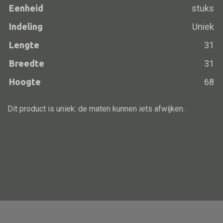
Eenheid
stuks
Vloerlamp
Indeling
Uniek
Wandlamp
Lengte
31
Lampenkappen
Breedte
31
Hoogte
68
Alle deco
Dit product is uniek: de maten kunnen iets afwijken.
Vaas
Kandelaar
Object
Pilaar
Pot
Schaal