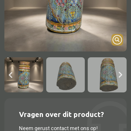
Onderstel
Bartafel
Console
Tafel overig
Alle kasten
Glaskast
Boekenkast
Dressoir
Nachtkast
Vragen over dit product?
Kast overige
Neem gerust contact met ons op!