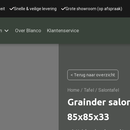
eit
Snelle & veilige levering
Grote showroom (op afspraak)
n
Over Blanco
Klantenservice
Alle kasten
< Terug naar overzicht
Glaskast
Boekenkast
Home
/
Tafel
/ Salontafel
Dressoir
Grainder salon
Nachtkast
85x85x33
Kast overige
Vitrine