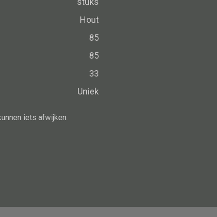
stuks
Schaal
Dienblad
Hout
Mand
85
Roomdevider
85
Deco overig
33
Uniek
kunnen iets afwijken.
Alle oosterse meubels
Oosterse kast
Oosterse tafel
Oosterse tv meubel
Oosterse lampen