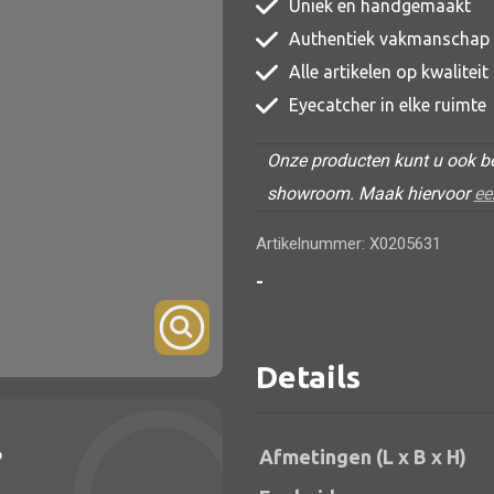
Uniek en handgemaakt
TV meubel
Authentiek vakmanschap
Rek
Alle artikelen op kwalitei
Eyecatcher in elke ruimte
Comode
Onze producten kunt u ook be
showroom. Maak hiervoor
ee
Artikelnummer: X0205631
Alle lampen
-
Hanglamp
Tafellamp
Details
Vloerlamp
Wandlamp
?
Afmetingen (L x B x H)
Lampenkappen