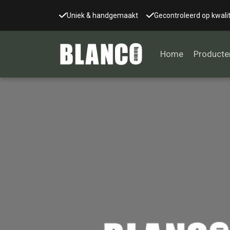
Uniek & handgemaakt
Gecontroleerd op kwalit
Home
Producte
Alle tafels
Salontafel
Eettafel
Wandtafel
Bijzettafel
Bureau
Tafelblad