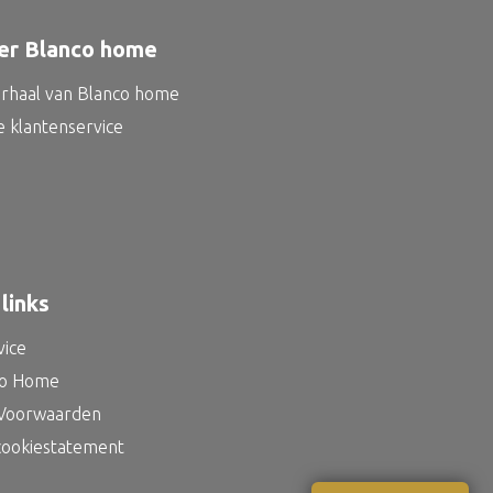
er Blanco home
erhaal van Blanco home
e klantenservice
links
vice
co Home
Voorwaarden
 cookiestatement