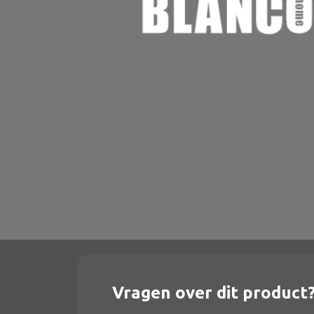
Onderstel
Bartafel
Console
Tafel overig
Alle banken
Bank gestoffeerd
Bank hout
Bank IJzer
Chaise longues
Vragen over dit product
Poef