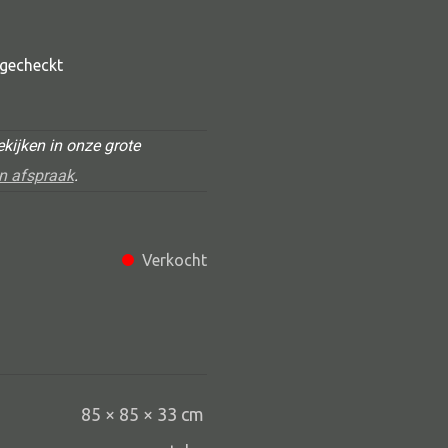
t gecheckt
kijken in onze grote
n afspraak
.
Alle deco
Verkocht
Vaas
Kandelaar
Object
Pilaar
85 × 85 × 33 cm
Pot