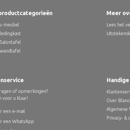
productcategorieën
Meer ov
tv-meubel
Lees het v
kledingkast
Uitstekend
Salontafel
 wandtafel
enservice
Handige 
vragen of opmerkingen?
Klantenser
 voor u klaar!
Over Blan
Algemene 
r een e-mail
Privacy- &
ur een WhatsApp