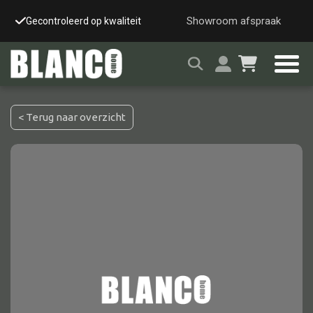
Showroom afspraak
Gecontroleerd op kwaliteit
Snelle & veilige leverin
< Terug naar overzicht
Alle tafels
Salontafel
Eettafel
Wandtafel
Bijzettafel
Bureau
Tafelblad