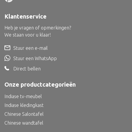
Dienblad
Mand
Klantenservice
Roomdevider
Heb je vragen of opmerkingen?
Deco overig
We staan voor u klaar!
Stuur een e-mail
Stuur een WhatsApp
Alle textiel
Direct bellen
Kussen
Onze productcategorieën
Tapijt
Kelim
Indiase tv-meubel
Indiase kledingkast
Chinese Salontafel
Chinese wandtafel
Alle bouwmateriaal