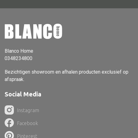
Vloerlamp
Wandlamp
Lampenkappen
Blanco Home
0348234800
Alle deco
Bezichtigen showroom en afhalen producten exclusief op
Vaas
afspraak.
Kandelaar
Social Media
Object
Pilaar
Instagram
Pot
Facebook
Schaal
Pinterest