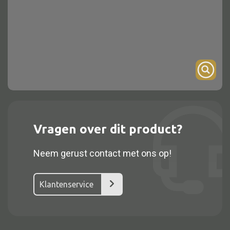
Onderstel
Bartafel
Console
Tafel overig
Alle kasten
Vragen over dit product?
Glaskast
Neem gerust contact met ons op!
Boekenkast
Dressoir
Klantenservice
Nachtkast
Kast overige