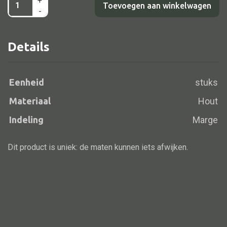
+
Hanghoekkastje
Toevoegen aan winkelwagen
-
Hollands
mahonie/h
Details
Alle banken
aantal
Bank gestoffeerd
Bank hout
Eenheid
stuks
Bank IJzer
Materiaal
Hout
Chaise longues
Indeling
Marge
Poef
Dit product is uniek: de maten kunnen iets afwijken.
Alle lampen
Hanglamp
Tafellamp