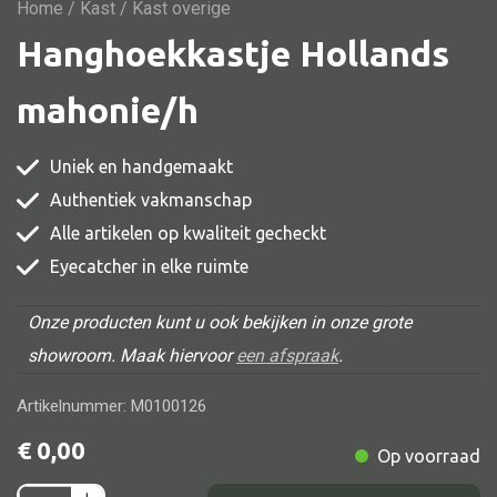
Vitrine
Home
/
Kast
/ Kast overige
Hanghoekkastje Hollands
TV meubel
Rek
mahonie/h
Comode
Uniek en handgemaakt
Authentiek vakmanschap
Alle artikelen op kwaliteit gecheckt
Alle stoelen
Eyecatcher in elke ruimte
Eetkamer stoel
Fautteuil
Onze producten kunt u ook bekijken in onze grote
showroom. Maak hiervoor
een afspraak
.
Barstoel
Kinderstoel
Artikelnummer: M0100126
Kruk
€
0,00
Op voorraad
Stoel overig