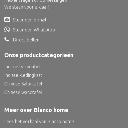
Heb je vragen of opmerkingen?
Dienblad
We staan voor u klaar!
Mand
Stuur een e-mail
Roomdevider
Stuur een WhatsApp
Deco overig
Direct bellen
Onze productcategorieën
Alle textiel
Indiase tv-meubel
Kussen
Indiase kledingkast
Tapijt
Chinese Salontafel
Chinese wandtafel
Kelim
Meer over Blanco home
Lees het verhaal van Blanco home
Alle bouwmateriaal