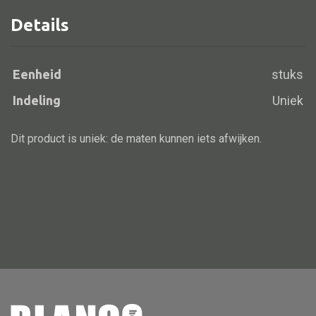
Details
Alle banken
Eenheid
stuks
Bank gestoffeerd
Indeling
Uniek
Bank hout
Bank IJzer
Dit product is uniek: de maten kunnen iets afwijken.
Chaise longues
Poef
Alle lampen
Hanglamp
Tafellamp