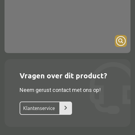
Onderstel
Bartafel
Console
Tafel overig
Alle kasten
Vragen over dit product?
Glaskast
Neem gerust contact met ons op!
Boekenkast
Dressoir
Klantenservice
Nachtkast
Kast overige