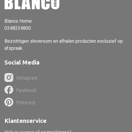
Vloerlamp
Wandlamp
Blanco Home
0348234800
Lampenkappen
Bezichtigen showroom en afhalen producten exclusief op
afspraak.
Social Media
Alle deco
Vaas
Instagram
Kandelaar
Facebook
Object
Pinterest
Pilaar
Pot
Klantenservice
Schaal