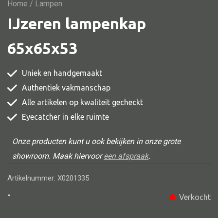
Vitrine
Home
/ Lampen
IJzeren lampenkap
TV meubel
Rek
65x65x53
Comode
Uniek en handgemaakt
Authentiek vakmanschap
Alle artikelen op kwaliteit gecheckt
Alle stoelen
Eyecatcher in elke ruimte
Eetkamer stoel
Fautteuil
Onze producten kunt u ook bekijken in onze grote
showroom. Maak hiervoor
een afspraak
.
Barstoel
Kinderstoel
Artikelnummer: X0201335
Kruk
-
Verkocht
Stoel overig