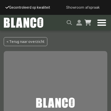
Showroom afspraak
Gecontroleerd op kwaliteit
Snelle & veilige leverin
< Terug naar overzicht
Alle tafels
Salontafel
Eettafel
Wandtafel
Bijzettafel
Bureau
Tafelblad